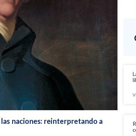
L
l
V
 las naciones: reinterpretando a
R
c