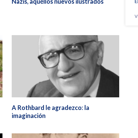
Nazis, aquéllos nuevos ilustrados
E
V
A Rothbard le agradezco: la
imaginación