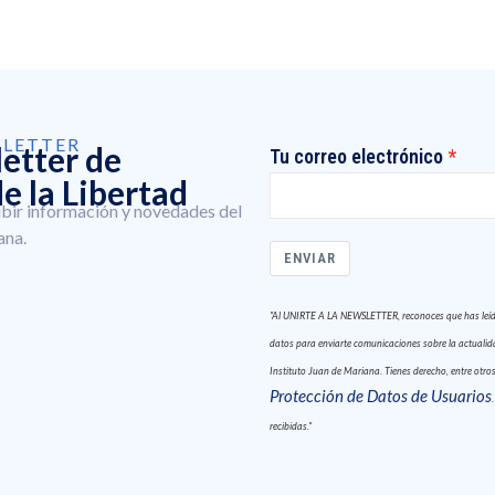
SLETTER
letter de
Tu correo electrónico
e la Libertad
ibir información y novedades del
ana.
ENVIAR
"Al UNIRTE A LA NEWSLETTER, reconoces que has leído 
datos para enviarte comunicaciones sobre la actualidad
Instituto Juan de Mariana. Tienes derecho, entre otros,
Protección de Datos de Usuarios
recibidas."