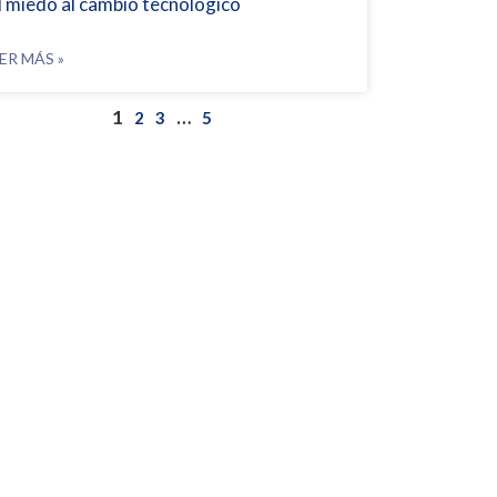
l miedo al cambio tecnológico
ER MÁS »
1
…
2
3
5