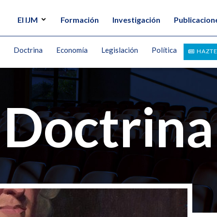
El IJM
Formación
Investigación
Publicacion
Doctrina
Economía
Legislación
Política
HAZTE
Doctrina