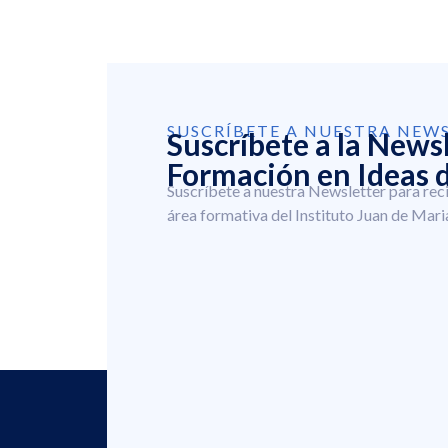
SUSCRÍBETE A NUESTRA NEW
Suscríbete a la News
Formación en Ideas d
Suscríbete a nuestra Newsletter para rec
área formativa del Instituto Juan de Mari