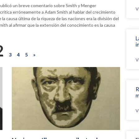
 publicó un breve comentario sobre Smith y Menger
V
critica erróneamente a Adam Smith al hablar del crecimiento
causa última de la riqueza de las naciones era la división del
ith al afirmar que la extensión del conocimiento es la causa
L
2
i
3
4
5
»
V
R
m
V