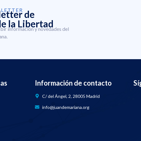
SLETTER
letter de
e la Libertad
ibir información y novedades del
ana.
nas
Información de contacto
Sí
C/ del Ángel, 2, 28005 Madrid
info@juandemariana.org