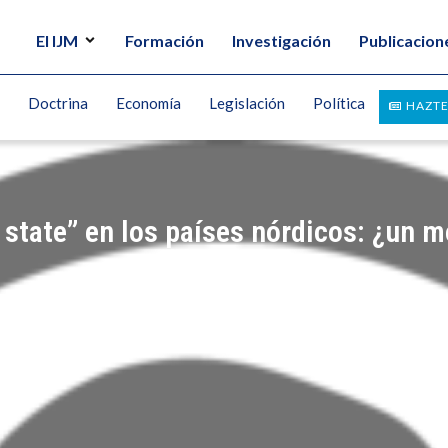
El IJM
Formación
Investigación
Publicacion
Doctrina
Economía
Legislación
Política
HAZTE
state” en los países nórdicos: ¿un mo