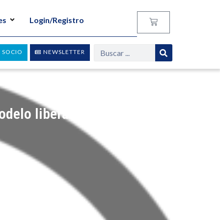
es
Login/Registro
 SOCIO
NEWSLETTER
delo liberal?