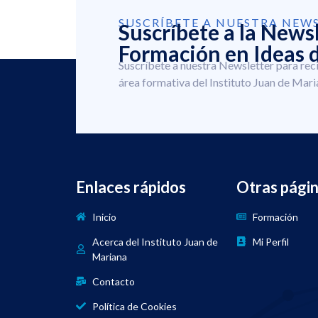
SUSCRÍBETE A NUESTRA NEW
Suscríbete a la News
Formación en Ideas d
Suscríbete a nuestra Newsletter para rec
área formativa del Instituto Juan de Mari
Enlaces rápidos
Otras pági
Inicio
Formación
Acerca del Instituto Juan de
Mi Perfil
Mariana
Contacto
Política de Cookies