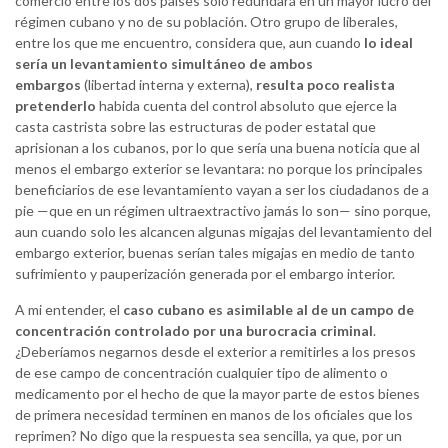
comercio entre los dos países sólo redundará en un mayor lucro del
régimen cubano y no de su población. Otro grupo de liberales,
entre los que me encuentro, considera que, aun cuando
lo ideal
sería un levantamiento simultáneo de ambos
embargos
(libertad interna y externa),
resulta poco realista
pretenderlo
habida cuenta del control absoluto que ejerce la
casta castrista sobre las estructuras de poder estatal que
aprisionan a los cubanos, por lo que sería una buena noticia que al
menos el embargo exterior se levantara: no porque los principales
beneficiarios de ese levantamiento vayan a ser los ciudadanos de a
pie —que en un régimen ultraextractivo jamás lo son— sino porque,
aun cuando solo les alcancen algunas migajas del levantamiento del
embargo exterior, buenas serían tales migajas en medio de tanto
sufrimiento y pauperización generada por el embargo interior.
A mi entender, el
caso cubano es asimilable al de un campo de
concentración controlado por una burocracia criminal
.
¿Deberíamos negarnos desde el exterior a remitirles a los presos
de ese campo de concentración cualquier tipo de alimento o
medicamento por el hecho de que la mayor parte de estos bienes
de primera necesidad terminen en manos de los oficiales que los
reprimen? No digo que la respuesta sea sencilla, ya que, por un