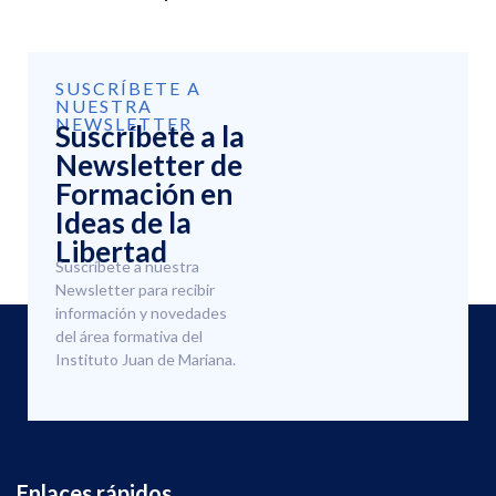
SUSCRÍBETE A
NUESTRA
NEWSLETTER
Suscríbete a la
Newsletter de
Formación en
Ideas de la
Libertad
Suscríbete a nuestra
Newsletter para recibir
información y novedades
del área formativa del
Instituto Juan de Mariana.
Enlaces rápidos