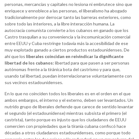
personas, mercancías y capitales no lesiona ni embrutece sino que
enriquece y ennoblece a las personas, el liberalismo ha abogado
tradicionalmente por derrocar tanto las barreras exteriores, como
sobre todo las interiores, a la libre interacción humana. La
autocracia comunista convierte a los cubanos en ganado que los
Castro trasquilan a su conveniencia y la incomunicación comercial
entre EEUU y Cuba restringe todavía más la accesibilidad de ese
muy explotado ganado a ciertos productos estadounidenses. De
ahí que los
liberales coincidan en reivindicar la dignificante
libertad de los cubanos:
libertad para que pasen a ser personas
autónomas frente a la tiránica bota del castrismo y para que,
usando tal libertad, puedan interrelacionarse voluntariamente con
sus vecinos estadounidenses.
En lo que no coinciden todos los liberales es en el orden en el que
ambos embargos, el interno y el externo, deben ser levantados. Un
nutrido grupo de liberales defiende que carece de sentido levantar
el segundo (el estadounidense) mientras subsista el primero (el
castrista), tanto porque es injusto que los ciudadanos de EEUU
comercien con propiedades que la tiranía cubana confiscó hace
décadas a otros ciudadanos estadounidenses, como porque todo