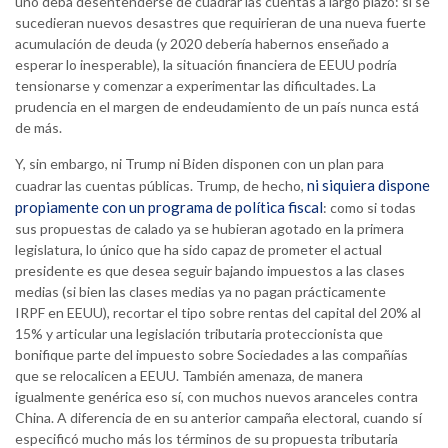
uno deba desentenderse de cuadrar las cuentas a largo plazo: si se
sucedieran nuevos desastres que requirieran de una nueva fuerte
acumulación de deuda (y 2020 debería habernos enseñado a
esperar lo inesperable), la situación financiera de EEUU podría
tensionarse y comenzar a experimentar las dificultades. La
prudencia en el margen de endeudamiento de un país nunca está
de más.
Y, sin embargo, ni Trump ni Biden disponen con un plan para
ni siquiera dispone
cuadrar las cuentas públicas. Trump, de hecho,
propiamente con un programa de política fiscal
: como si todas
sus propuestas de calado ya se hubieran agotado en la primera
legislatura, lo único que ha sido capaz de prometer el actual
presidente es que desea seguir bajando impuestos a las clases
medias (si bien las clases medias ya no pagan prácticamente
IRPF en EEUU), recortar el tipo sobre rentas del capital del 20% al
15% y articular una legislación tributaria proteccionista que
bonifique parte del impuesto sobre Sociedades a las compañías
que se relocalicen a EEUU. También amenaza, de manera
igualmente genérica eso sí, con muchos nuevos aranceles contra
China. A diferencia de en su anterior campaña electoral, cuando sí
especificó mucho más los términos de su propuesta tributaria