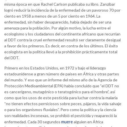
misma época en que Rachel Carlson publicaba su libro. Zanzíbar
logró reducir la incidencia de la enfermedad de un pavoroso 70 por
ciento en 1958 a menos de un 5 por ciento en 1964. La
enfermedad, sin haber desaparecido, había dejado de ser una
amenaza para la población. Por algún motivo, la lucha entre el
ecologismo y los ciudadanos del continente africano que recurrían
al DDT contra la cruel enfermedad resultó ser claramente desigual
a favor de los primeros. Es decir, en contra de los últimos. El éxito
ecologista en la política llevó a la prohibición prácticamente total
del DDT.
Primero en los Estados Unidos, en 1972 y bajo el liderazgo
estadounidense a gran número de países en África y otras partes
del mundo. Y eso que un informe del mismo año de la Agencia de
Protección Medioambiental (EPA) había concluido que “el DDT no
es cancerígeno, mutagénico o teratogénico para el hombre”, así
como que los usos de este pesticida para luchar contra la malaria
“no tienen efectos perniciosos sobre peces, pájaros, la vida salvaje
o para los organismos fluviales”. Pero como la política y la ciencia
son realidades inconexas, se prohibió el pesticida y reapareció la
muere
enfermedad. Cada 30 segundos
alguien en África