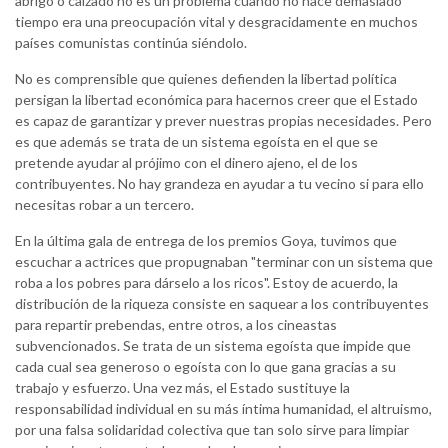
abrigo o calzado no es un problema cuando no hace demasiado
tiempo era una preocupación vital y desgracidamente en muchos
países comunistas continúa siéndolo.
No es comprensible que quienes defienden la libertad política
persigan la libertad económica para hacernos creer que el Estado
es capaz de garantizar y prever nuestras propias necesidades. Pero
es que además se trata de un sistema egoísta en el que se
pretende ayudar al prójimo con el dinero ajeno, el de los
contribuyentes. No hay grandeza en ayudar a tu vecino si para ello
necesitas robar a un tercero.
En la última gala de entrega de los premios Goya, tuvimos que
escuchar a actrices que propugnaban "terminar con un sistema que
roba a los pobres para dárselo a los ricos". Estoy de acuerdo, la
distribución de la riqueza consiste en saquear a los contribuyentes
para repartir prebendas, entre otros, a los cineastas
subvencionados. Se trata de un sistema egoísta que impide que
cada cual sea generoso o egoísta con lo que gana gracias a su
trabajo y esfuerzo. Una vez más, el Estado sustituye la
responsabilidad individual en su más íntima humanidad, el altruismo,
por una falsa solidaridad colectiva que tan solo sirve para limpiar