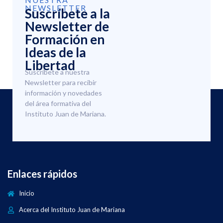
NEWSLETTER
Suscríbete a la
Newsletter de
Formación en
Ideas de la
Libertad
Suscríbete a nuestra
Newsletter para recibir
información y novedades
del área formativa del
Instituto Juan de Mariana.
Enlaces rápidos
Inicio
Acerca del Instituto Juan de Mariana