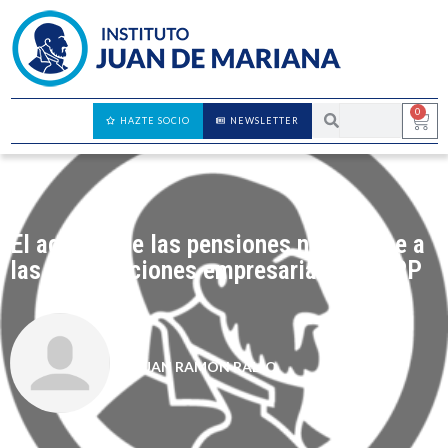
0
HAZTE SOCIO
NEWSLETTER
El agujero de las pensiones no se debe a
las bonificaciones empresariales del PP
JUAN RAMÓN RALLO