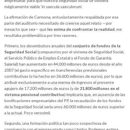
empresarial’ para que nuestra Seguridad Social se volviera
mágicamente viable ‘in saecula saeculorum’.
La afirmación de Carmona, entusiastamente respaldada por esa
parte del auditorio necesitado de creerse aquel relato —por
inexacto que sea— que
les exima de confrontar la realidad
, me
resultaba problemática por tres razones.
Primero, los desembolsos anuales del
conjunto de fondos de la
Seguridad Social
(compuestos por el sistema de Seguridad Social,
el Servicio Público de Empleo Estatal y el Fondo de Garantía
Salarial) han aumentado en 44.000 millones de euros desde el año
2007 (el gasto específico en transferencias previsionales
contributivas lo ha hecho en 36.600 millones de euros), por lo que
atribuir exclusivamente a una merma de ingresos el presente
agujero de 17.200 millones de euros (y de
21.800 millones en el
sistema pensional contributivo
) implicaría que, en ausencia de las
bonificaciones empresariales del PP, la recaudación de los fondos
de la Seguridad Social sería unos 60.000 millones de euros superior
a la actual. Poco verosímil.
Segundo, una formación política tan poco sospechosa de
connivencia con el empresariado como Unidos Podemos estima