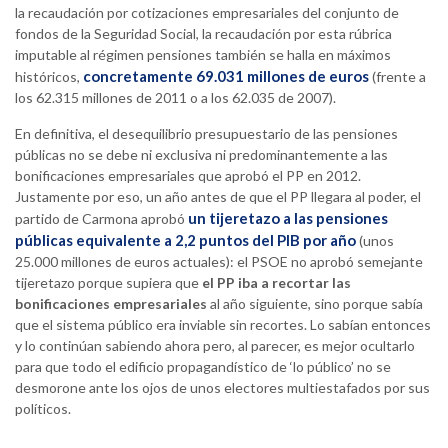
la recaudación por cotizaciones empresariales del conjunto de
fondos de la Seguridad Social, la recaudación por esta rúbrica
imputable al régimen pensiones también se halla en máximos
concretamente 69.031 millones de euros
históricos,
(frente a
los 62.315 millones de 2011 o a los 62.035 de 2007).
En definitiva, el desequilibrio presupuestario de las pensiones
públicas no se debe ni exclusiva ni predominantemente a las
bonificaciones empresariales que aprobó el PP en 2012.
Justamente por eso, un año antes de que el PP llegara al poder, el
un tijeretazo a las pensiones
partido de Carmona aprobó
públicas equivalente a 2,2 puntos del PIB por año
(unos
25.000 millones de euros actuales): el PSOE no aprobó semejante
tijeretazo porque supiera que
el PP iba a recortar las
bonificaciones empresariales
al año siguiente, sino porque sabía
que el sistema público era inviable sin recortes. Lo sabían entonces
y lo continúan sabiendo ahora pero, al parecer, es mejor ocultarlo
para que todo el edificio propagandístico de ‘lo público’ no se
desmorone ante los ojos de unos electores multiestafados por sus
políticos.