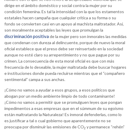
dirige en el ámbito doméstico y social contra la mujer por su
condición femenina. Es tal la intensidad con la que los estamentos
estatales hacen campaña que cualquier crítica a su forma o su
fondo se convierten casi en un apoyo al machista maltratador. Así,
son moralmente aceptables las leyes que promulgan la
discriminación positiva
de la mujer pero son inmorales las medidas
que condenan con dureza al delincuente, porque de nuevo la moral
oficial establece que el preso debe ser reinsertado en la sociedad
aunque no esté claro su arrepentimiento y no que pague por su
crimen. La consecuencia de esta moral oficial es que con más
frecuencia de lo deseable, la mujer maltratada debe buscar hogares
e instituciones donde pueda recluirse mientras que el “compañero
sentimental” campa a sus anchas.
¡Cómo no vamos a ayudar a esos grupos, a esos políticos que
abogan por un medio ambiente limpio de todo contaminante!
¡Cómo no vamos a permitir que se promulguen leyes que pongan
impedimentos a esas empresas que en el súmmum de su egoísmo
están maltratando la Naturaleza! Es inmoral defenderlas, como lo
es justificar a tal o cual gobierno que aparentemente no se
preocupa por disminuir las emisiones de CO
y permanece “rehén”
2