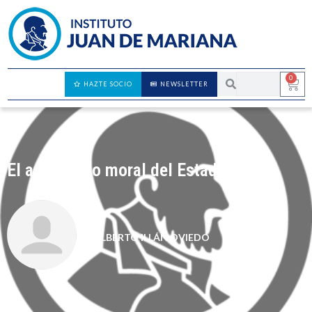
0
HAZTE SOCIO
NEWSLETTER
El argumento moral del Estado
ALBERTO ILLÁN OVIEDO