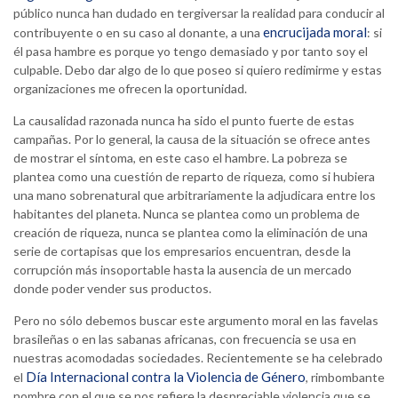
público nunca han dudado en tergiversar la realidad para conducir al
encrucijada moral
contribuyente o en su caso al donante, a una
: si
él pasa hambre es porque yo tengo demasiado y por tanto soy el
culpable. Debo dar algo de lo que poseo si quiero redimirme y estas
organizaciones me ofrecen la oportunidad.
La causalidad razonada nunca ha sido el punto fuerte de estas
campañas. Por lo general, la causa de la situación se ofrece antes
de mostrar el síntoma, en este caso el hambre. La pobreza se
plantea como una cuestión de reparto de riqueza, como si hubiera
una mano sobrenatural que arbitrariamente la adjudicara entre los
habitantes del planeta. Nunca se plantea como un problema de
creación de riqueza, nunca se plantea como la eliminación de una
serie de cortapisas que los empresarios encuentran, desde la
corrupción más insoportable hasta la ausencia de un mercado
donde poder vender sus productos.
Pero no sólo debemos buscar este argumento moral en las favelas
brasileñas o en las sabanas africanas, con frecuencia se usa en
nuestras acomodadas sociedades. Recientemente se ha celebrado
Día Internacional contra la Violencia de Género
el
, rimbombante
nombre con el que se nos refiere la despreciable violencia que se