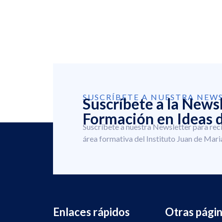
SUSCRÍBETE A NUESTRA NEW
Suscríbete a la News
Formación en Ideas d
Suscríbete a nuestra Newsletter para rec
área formativa del Instituto Juan de Mari
Enlaces rápidos
Otras pági