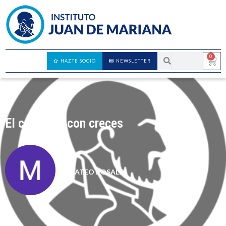
0
HAZTE SOCIO
NEWSLETTER
El conflicto con creces
MATEO ROSALES