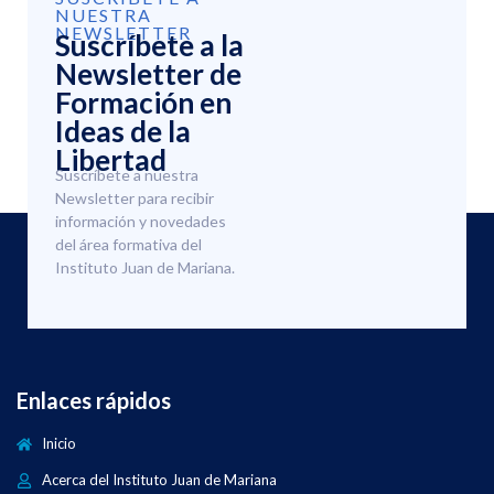
NUESTRA
NEWSLETTER
Suscríbete a la
Newsletter de
Formación en
Ideas de la
Libertad
Suscríbete a nuestra
Newsletter para recibir
información y novedades
del área formativa del
Instituto Juan de Mariana.
Enlaces rápidos
Inicio
Acerca del Instituto Juan de Mariana