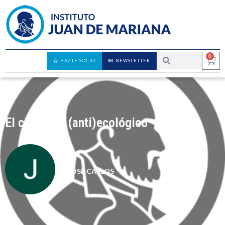
0
HAZTE SOCIO
NEWSLETTER
El consumo (anti)ecológico
JOSÉ CARLOS