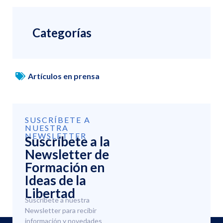
Categorías
Artículos en prensa
SUSCRÍBETE A
NUESTRA
NEWSLETTER
Suscríbete a la
Newsletter de
Formación en
Ideas de la
Libertad
Suscríbete a nuestra
Newsletter para recibir
información y novedades