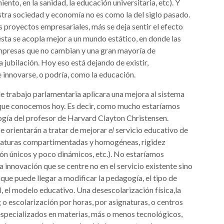
nto, en la sanidad, la educación universitaria, etc). Y
tra sociedad y economía no es como la del siglo pasado.
royectos empresariales, más se deja sentir el efecto
 ésta se acopla mejor a un mundo estático, en donde las
mpresas que no cambian y una gran mayoría de
jubilación. Hoy eso está dejando de existir,
 innovarse, o podría, como la educación.
 de trabajo parlamentaria aplicara una mejora al sistema
o que conocemos hoy. Es decir, como mucho estaríamos
ogía del profesor de Harvard Clayton Christensen.
se orientarán a tratar de mejorar
el
servicio educativo de
ignaturas compartimentadas y homogéneas, rigidez
ón únicos y poco dinámicos, etc.). No estaríamos
a innovación que se centre no en el servicio existente sino
que puede llegar a modificar la pedagogía, el tipo de
, el modelo educativo. Una desescolarización física,la
 o escolarización por horas, por asignaturas, o centros
especializados en materias, más o menos tecnológicos,