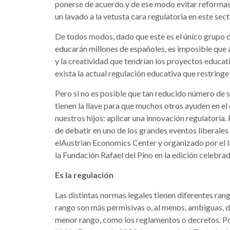
ponerse de acuerdo y de ese modo evitar reformas 
un lavado a la vetusta cara regulatoria en este secto
De todos modos, dado que este es el único grupo d
educarán millones de españoles, es imposible que a
y la creatividad que tendrían los proyectos educa
exista la actual regulación educativa que restringe
Pero si no es posible que tan reducido número de 
tienen la llave para que muchos otros ayuden en el
nuestros hijos: aplicar una innovación regulatori
de debatir en uno de los grandes eventos liberales
elAustrian Economics Center y organizado por el I
la Fundación Rafael del Pino en la edición celebra
Es la regulación
Las distintas normas legales tienen diferentes rang
rango son más permisivas o, al menos, ambiguas, 
menor rango, como los reglamentos o decretos. Po