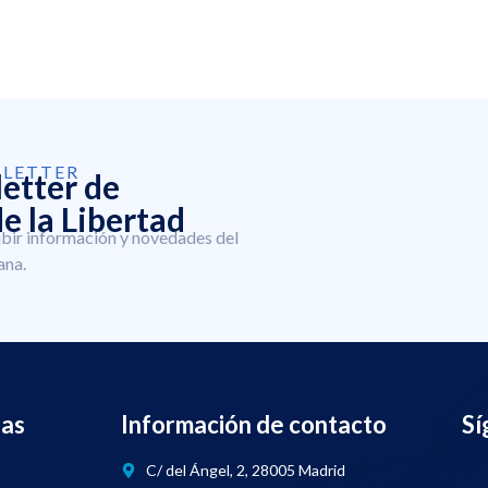
SLETTER
letter de
e la Libertad
ibir información y novedades del
ana.
nas
Información de contacto
Sí
C/ del Ángel, 2, 28005 Madrid