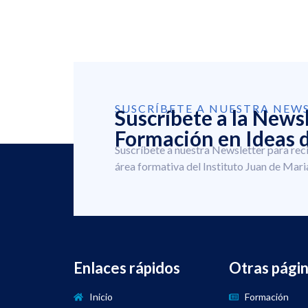
SUSCRÍBETE A NUESTRA NEW
Suscríbete a la News
Formación en Ideas d
Suscríbete a nuestra Newsletter para rec
área formativa del Instituto Juan de Mari
Enlaces rápidos
Otras pági
Inicio
Formación