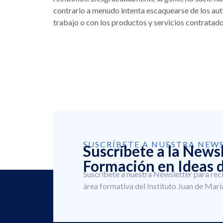
contrario a menudo intenta escaquearse de los au
trabajo o con los productos y servicios contratado
SUSCRÍBETE A NUESTRA NEW
Suscríbete a la News
Formación en Ideas d
Suscríbete a nuestra Newsletter para rec
área formativa del Instituto Juan de Mari