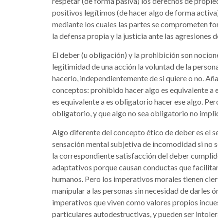
respetar (de forma pasiva) los derechos de propied
positivos legítimos (de hacer algo de forma activ
mediante los cuales las partes se comprometen for
la defensa propia y la justicia ante las agresiones d
El deber (u obligación) y la prohibición son noci
legitimidad de una acción la voluntad de la person
hacerlo, independientemente de si quiere o no. Aña
conceptos: prohibido hacer algo es equivalente a e
es equivalente a es obligatorio hacer ese algo. Pe
obligatorio, y que algo no sea obligatorio no impli
Algo diferente del concepto ético de deber es el s
sensación mental subjetiva de incomodidad si no s
la correspondiente satisfacción del deber cumpli
adaptativos porque causan conductas que facilitan
humanos. Pero los imperativos morales tienen ciert
manipular a las personas sin necesidad de darles 
imperativos que viven como valores propios incue
particulares autodestructivas, y pueden ser intole