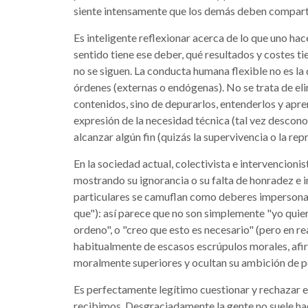
siente intensamente que los demás deben compartir 
Es inteligente reflexionar acerca de lo que uno h
sentido tiene ese deber, qué resultados y costes ti
no se siguen. La conducta humana flexible no es la
órdenes (externas o endógenas). No se trata de eli
contenidos, sino de depurarlos, entenderlos y apre
expresión de la necesidad técnica (tal vez descon
alcanzar algún fin (quizás la supervivencia o la rep
En la sociedad actual, colectivista e intervencion
mostrando su ignorancia o su falta de honradez e i
particulares se camuflan como deberes impersonal
que"): así parece que no son simplemente "yo quier
ordeno", o "creo que esto es necesario" (pero en rea
habitualmente de escasos escrúpulos morales, afir
moralmente superiores y ocultan su ambición de p
Es perfectamente legítimo cuestionar y rechazar
recibimos. Desgraciadamente la gente no suele hace