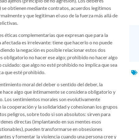
ad ajenos (principio de no agresión). Los deberes
a) se obtienen mediante contratos, acuerdos legítimos
malmente y que legitiman el uso de la fuerza más allá de
elictivas.
ones éticas complementarias que expresan que para la
a afectada es irrelevante: tiene que hacerlo o no puede
diendo la negación es posible relacionar estos dos
s obligatorio no hacer ese algo; prohibido no hacer algo
ro cuidado: que algo no esté prohibido no implica que sea
ca que esté prohibido.
entimiento moral del deber o sentido del deber, la
e hace algo que íntimamente se considera obligatorio y
do. Los sentimientos morales son evolutivamente
 la cooperación y la solidaridad y cohesionan los grupos
os peligros, sobre todo si son absolutos: sirven para
órdenes directas (implantando en sus mentes esos
stionables), pueden transformarse en obsesiones
rantes y fomentar la violencia cuando una persona cree y