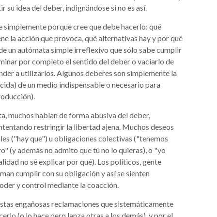
su idea del deber, indignándose si no es así.
ace simplemente porque cree que debe hacerlo: qué
ene la acción que provoca, qué alternativas hay y por qué
 de un autómata simple irreflexivo que sólo sabe cumplir
minar por completo el sentido del deber o vaciarlo de
nder a utilizarlos. Algunos deberes son simplemente la
ocida) de un medio indispensable o necesario para
roducción).
ista, muchos hablan de forma abusiva del deber,
ntentando restringir la libertad ajena. Muchos deseos
es ("hay que") u obligaciones colectivas ("tenemos
o" (y además no admito que tú no lo quieras), o "yo
lidad no sé explicar por qué). Los políticos, gente
man cumplir con su obligación y así se sienten
oder y control mediante la coacción.
 estas engañosas reclamaciones que sistemáticamente
rlo (o lo hace pero lanza otras a los demás), y por el