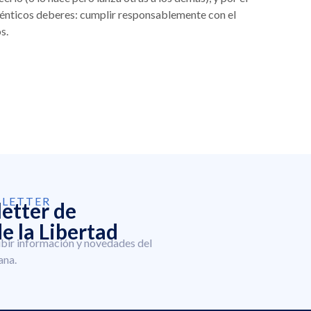
ténticos deberes: cumplir responsablemente con el
s.
SLETTER
letter de
e la Libertad
ibir información y novedades del
ana.