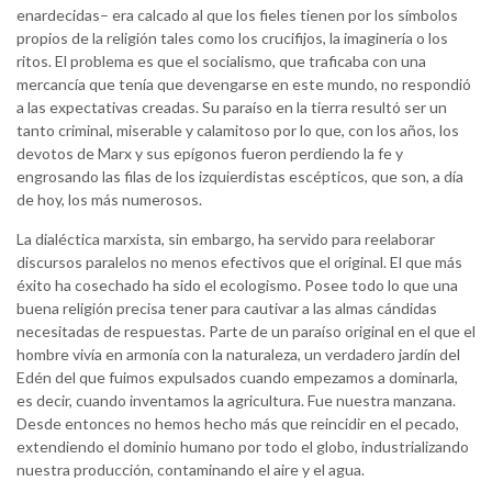
enardecidas– era calcado al que los fieles tienen por los símbolos
propios de la religión tales como los crucifijos, la imaginería o los
ritos. El problema es que el socialismo, que traficaba con una
mercancía que tenía que devengarse en este mundo, no respondió
a las expectativas creadas. Su paraíso en la tierra resultó ser un
tanto criminal, miserable y calamitoso por lo que, con los años, los
devotos de Marx y sus epígonos fueron perdiendo la fe y
engrosando las filas de los izquierdistas escépticos, que son, a día
de hoy, los más numerosos.
La dialéctica marxista, sin embargo, ha servido para reelaborar
discursos paralelos no menos efectivos que el original. El que más
éxito ha cosechado ha sido el ecologismo. Posee todo lo que una
buena religión precisa tener para cautivar a las almas cándidas
necesitadas de respuestas. Parte de un paraíso original en el que el
hombre vivía en armonía con la naturaleza, un verdadero jardín del
Edén del que fuimos expulsados cuando empezamos a dominarla,
es decir, cuando inventamos la agricultura. Fue nuestra manzana.
Desde entonces no hemos hecho más que reincidir en el pecado,
extendiendo el dominio humano por todo el globo, industrializando
nuestra producción, contaminando el aire y el agua.