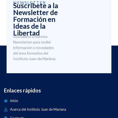
NEWSLETTER
Suscríbete a la
Newsletter de
Formación en
Ideas de la
Libertad
Suscríbete a nuestra
Newsletter para recibir
información y novedades
del área formativa del
Instituto Juan de Mariana.
Enlaces rápidos
Inicio
Acerca del Instituto Juan de Mariana