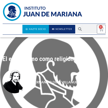
0
HAZTE SOCIO
NEWSLETTER
El ecologismo como religión
FERNANDO DÍAZ VILLANUEVA