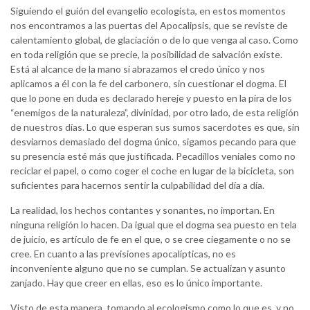
Siguiendo el guión del evangelio ecologista, en estos momentos
nos encontramos a las puertas del Apocalipsis, que se reviste de
calentamiento global, de glaciación o de lo que venga al caso. Como
en toda religión que se precie, la posibilidad de salvación existe.
Está al alcance de la mano si abrazamos el credo único y nos
aplicamos a él con la fe del carbonero, sin cuestionar el dogma. El
que lo pone en duda es declarado hereje y puesto en la pira de los
“enemigos de la naturaleza”, divinidad, por otro lado, de esta religión
de nuestros días. Lo que esperan sus sumos sacerdotes es que, sin
desviarnos demasiado del dogma único, sigamos pecando para que
su presencia esté más que justificada. Pecadillos veniales como no
reciclar el papel, o como coger el coche en lugar de la bicicleta, son
suficientes para hacernos sentir la culpabilidad del día a día.
La realidad, los hechos contantes y sonantes, no importan. En
ninguna religión lo hacen. Da igual que el dogma sea puesto en tela
de juicio, es artículo de fe en el que, o se cree ciegamente o no se
cree. En cuanto a las previsiones apocalípticas, no es
inconveniente alguno que no se cumplan. Se actualizan y asunto
zanjado. Hay que creer en ellas, eso es lo único importante.
Visto de esta manera, tomando al ecologismo como lo que es, y no