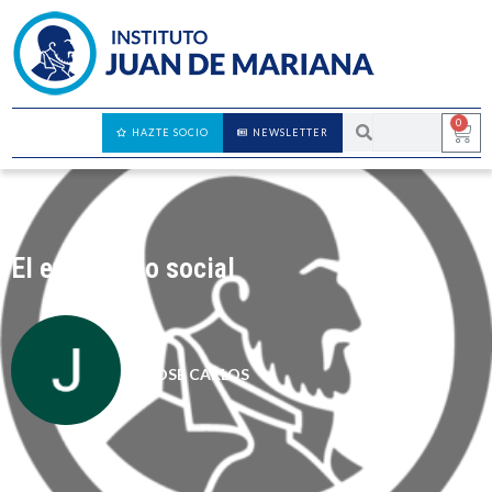
0
HAZTE SOCIO
NEWSLETTER
El entramado social
JOSÉ CARLOS