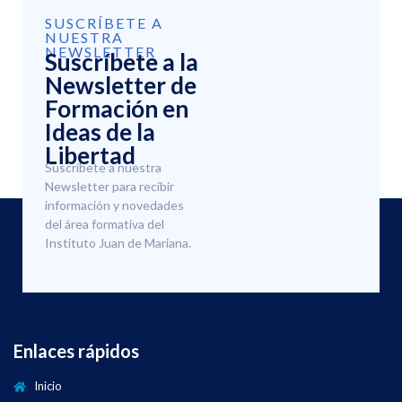
SUSCRÍBETE A
NUESTRA
NEWSLETTER
Suscríbete a la
Newsletter de
Formación en
Ideas de la
Libertad
Suscríbete a nuestra
Newsletter para recibir
información y novedades
del área formativa del
Instituto Juan de Mariana.
Enlaces rápidos
Inicio