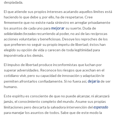
despiadada.
El que atiende sus propios intereses acatando aquellos límites está
haciendo lo que debe y, por ello, ha de respetarse. Cree
firmemente que no existe nada siniestro en arreglar privadamente
mejorar
los asuntos de cada uno para
su suerte. Duda de
solidaridades forzadas
recurriendo al poder, no así de las recíprocas
acciones voluntarias y beneficiosas. Desoye los reproches de los
que prefieren no seguir su propio ímpetu de libertad; éstos han
elegido su opción de vida y carecen de toda legitimidad para
imponérsela a los demás.
El impulso de libertad produce inconformistas que luchan por
superar adversidades. Reconoce los riesgos que acechan en el
cotidiano vivir, pero su capacidad de innovación y adaptación le
dejaría
permiten afrontarlos confiadamente. Si no fuera así,
de ser
humano.
Este espíritu es consciente de que no puede alcanzar, ni alcanzará
jamás, el conocimiento completo del mundo. Asume sus propias
esperado
limitaciones pero descarta la salvadora intervención del
para manejar los asuntos de todos. Sabe que de este modo la