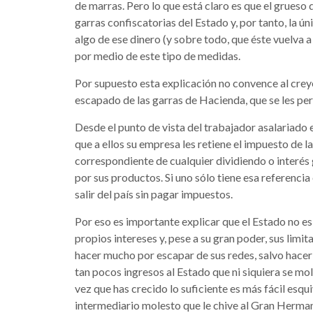
de marras. Pero lo que está claro es que el grueso 
garras confiscatorias del Estado y, por tanto, la 
algo de ese dinero (y sobre todo, que éste vuelva a 
por medio de este tipo de medidas.
Por supuesto esta explicación no convence al creye
escapado de las garras de Hacienda, que se les pers
Desde el punto de vista del trabajador asalariado 
que a ellos su empresa les retiene el impuesto de la
correspondiente de cualquier dividiendo o interés 
por sus productos. Si uno sólo tiene esa referenci
salir del país sin pagar impuestos.
Por eso es importante explicar que el Estado no e
propios intereses y, pese a su gran poder, sus limi
hacer mucho por escapar de sus redes, salvo hace
tan pocos ingresos al Estado que ni siquiera se mo
vez que has crecido lo suficiente es más fácil esqu
intermediario molesto que le chive al Gran Hermano