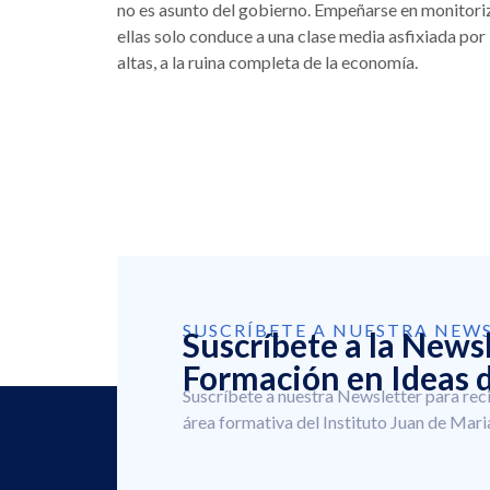
no es asunto del gobierno. Empeñarse en monitoriz
ellas solo conduce a una clase media asfixiada por 
altas, a la ruina completa de la economía.
SUSCRÍBETE A NUESTRA NEW
Suscríbete a la News
Formación en Ideas d
Suscríbete a nuestra Newsletter para rec
área formativa del Instituto Juan de Mari