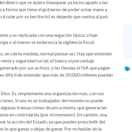
del dinero que se quiere blanquear ya ha escapado a las
única forma que tiene el gobierno de poder echar mano a
circular por su territorio) es dejando que vuelva al país
nte y es replicada con una negación típica: si han
iga o al menos se endurezca la vigilancia fiscal.
es, en cierta medida, normal pensar así. Hay que entender
 renta y seguridad social, el banco el porcentaje
generado por sus activos, y las tiendas el IVA que pagan
a es difícil de entender que más de 20.000 millones puedan
s Dios. Es simplemente una organización más, con sus
taciones. Si uno es un trabajador del montón no puede
r algunas transacciones de poca monta, que generarían
lesta en controlarlas (por el momento). En cambio, una
ivar la acción del Estado, ya que puedes prescindir del
 lo que ganas o dejas de ganar. Por no hablar de la