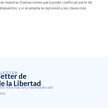
ar nuestras transacciones para poder confiscar parte de
impuestos; y si se amplía la represión a las clases más
SLETTER
letter de
e la Libertad
ibir información y novedades del
ana.