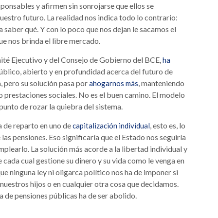
sponsables y afirmen sin sonrojarse que ellos se
uestro futuro. La realidad nos indica todo lo contrario:
 a saber qué. Y con lo poco que nos dejan le sacamos el
 nos brinda el libre mercado.
é Ejecutivo y del Consejo de Gobierno del BCE,
ha
blico, abierto y en profundidad acerca del futuro de
, pero su solución pasa por
, manteniendo
ahogarnos más
 prestaciones sociales. No es el buen camino. El modelo
l punto de rozar la quiebra del sistema.
ma de reparto en uno de
, esto es, lo
capitalización individual
las pensiones. Eso significaría que el Estado nos seguiría
learlo. La solución más acorde a la libertad individual y
e cada cual gestione su dinero y su vida como le venga en
que ninguna ley ni oligarca político nos ha de imponer si
e nuestros hijos o en cualquier otra cosa que decidamos.
ma de pensiones públicas ha de ser abolido.