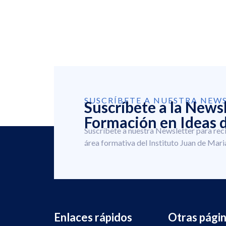
SUSCRÍBETE A NUESTRA NEW
Suscríbete a la News
Formación en Ideas d
Suscríbete a nuestra Newsletter para rec
área formativa del Instituto Juan de Mari
Enlaces rápidos
Otras pági