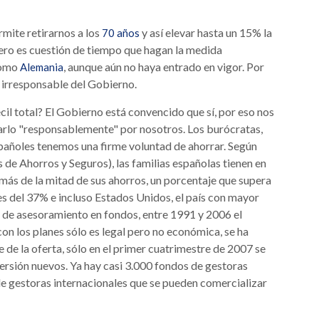
mite retirarnos a los
y así elevar hasta un 15% la
70 años
pero es cuestión de tiempo que hagan la medida
como
, aunque aún no haya entrado en vigor. Por
Alemania
 irresponsable del Gobierno.
il total? El Gobierno está convencido que sí, por eso nos
narlo "responsablemente" por nosotros. Los burócratas,
pañoles tenemos una firme voluntad de ahorrar. Según
e Ahorros y Seguros), las familias españolas tienen en
más de la mitad de sus ahorros, un porcentaje que supera
 es del 37% e incluso Estados Unidos, el país con mayor
a de asesoramiento en fondos, entre 1991 y 2006 el
con los planes sólo es legal pero no económica, se ha
e de la oferta, sólo en el primer cuatrimestre de 2007 se
rsión nuevos. Ya hay casi 3.000 fondos de gestoras
 gestoras internacionales que se pueden comercializar