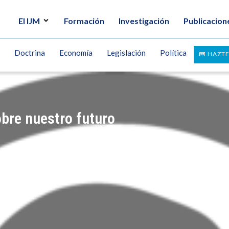
El IJM
Formación
Investigación
Publicacion
Doctrina
Economía
Legislación
Política
HAZTE
obre nuestro futuro