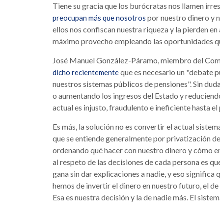
Tiene su gracia que los burócratas nos llamen irre
por nuestro dinero y n
preocupan más que nosotros
ellos nos confiscan nuestra riqueza y la pierden en
máximo provecho empleando las oportunidades que
José Manuel González-Páramo, miembro del Comit
que es necesario un "debate pú
dicho recientemente
nuestros sistemas públicos de pensiones". Sin duda
o aumentando los ingresos del Estado y reduciendo
actual es injusto, fraudulento e ineficiente hasta e
Es más, la solución no es convertir el actual siste
que se entiende generalmente por privatización de 
ordenando qué hacer con nuestro dinero y cómo emp
al respeto de las decisiones de cada persona es qu
gana sin dar explicaciones a nadie, y eso significa 
hemos de invertir el dinero en nuestro futuro, el d
Esa es nuestra decisión y la de nadie más. El siste