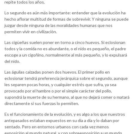
repite todos los años.
Lo segundo es aún más importante: entender que la evolución ha
hecho aflorar multitud de formas de sobrevivir. Y ninguna se puede
juzgar desde ninguna de las moralidades humanas que nos
permiten vivir en civilización.
Las cigüeñas suelen poner en torno a cinco huevos. Si eclosionan
todos y la comida no es abundante, o el nido es pequeño, el padre
escoge a un cigoñino, normalmente al más pequeño, y lo expulsará
del nido.
Las águilas calzadas ponen dos huevos. El primer pollo en
eclosionar tendrá preferencia jerárquica sobre el segundo, aunque
les separen pocas horas, y cualquier estrés que sufra, ya sea
provocado por el hambre o por el simple carácter del pollo,
supondrá la muerte de su hermano, al que no dejará comer o matará
directamente si sus fuerzas lo permiten.
Es el funcionamiento de la evolución, y es algo a los que nuestros
antepasados estaban expuestos en su día a día y lo daban por
sentado. Pero en entornos urbanos con cada vez menos
exposición al mundo natural, y con sobreexposición a un mundo