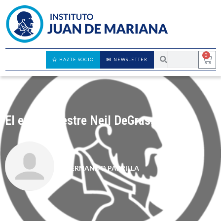
0
HAZTE SOCIO
NEWSLETTER
El extraterrestre Neil DeGrasse
FERNANDO PARRILLA