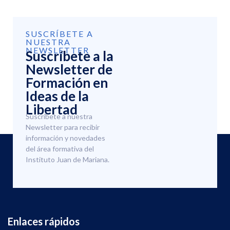
SUSCRÍBETE A
NUESTRA
NEWSLETTER
Suscríbete a la
Newsletter de
Formación en
Ideas de la
Libertad
Suscríbete a nuestra
Newsletter para recibir
información y novedades
del área formativa del
Instituto Juan de Mariana.
Enlaces rápidos