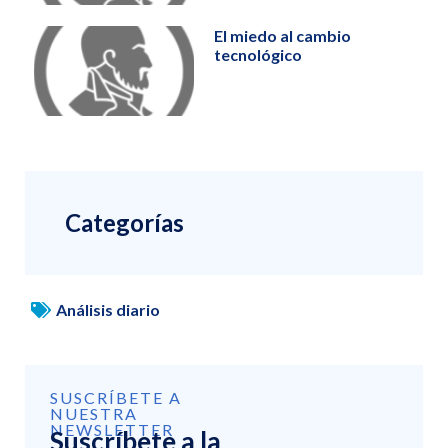
El miedo al cambio
tecnológico
Categorías
Análisis diario
SUSCRÍBETE A
NUESTRA
NEWSLETTER
Suscríbete a la