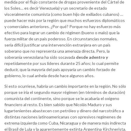
medida por el flujo constante de drogas proveniente del Cártel de
los Soles… es decir Venezuela) y un secretario de estado
visceralmente comunista (como buen hijo de exiliados cubanos) …
puede hacer más por la región que muchos esfuerzos diplomáticos
y comerciales anteriores. ¿Por qué? Porque no hay esfuerzo más
efectivo para lograr un cambio de régimen (bueno o malo) que la
fuerza militar de un país poderoso. En circunstancias normales,
sería difícil justificar una intervención extranjera en un país
soberano que no representa una amenaza directa. Pero, la
soberanía venezolana ha sido socavada
desde adentro y
repetidamente por sus líderes durante 25 años; lo cual permite
deducir, que la mayoría del país apoyaría un cambio forzado de
gobierno, lo cual anhela desde hace algunos años.
Si esto ocurriese, habría un cambio importante en la región. No sólo
porque se iría el segundo mayor régimen (en términos de duración)
comunista del continente, sino porque se le acabaría el oxígeno
financiero al resto. Es bien sabido que Nicolás Maduro y sus
lugartenientes abastecen con petróleo y dinero del narcotráfico a
distintas naciones latinoamericanas con opresivos regímenes de
extrema izquierda como Cuba, Nicaragua y de manera más indirecta
el Brasil de Lula y la aparentemente extinta Argentina Kirchnerista.