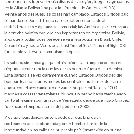
contener a las fuerzas izquierdistas de la región, luego reagrupadas
en la Alianza Bolivariana para los Pueblos de América (ALBA).
Veinte años después, las cosas han cambiado. Estados Unidos bajo
el mando de Donald Trump parece haber renunciado al
multilateralismo y diplomacia comercial; las Américas parecen virar a
la derecha política con vuelcos importantes en Argentina, Bolivia,
algo que a todas luces parece se va a reproducir en Brasil, Chile,
Colombia… y hasta Venezuela, bastión del Socialismo del Siglo XXI
(un simple y chévere comunismo tropical).
Es sabido, sin embargo, que el aislacionista Trump, no acepta en
ninguna circunstancia que las cosas ocurran fuera de su dominio.
Esta paradoja se vio claramente cuando Estados Unidos decidió
bombardear hace unos meses las centrales nucleares de Irán, y
ahora, con el acercamiento de varios buques militares y 4000
marines a costas venezolanas. Nunca, un hecho había tambaleado
tanto al régimen comunista de Venezuela, desde que Hugo Chávez
fue sacado temporalmente del poder en 2002.
Y es que, paradójicamente, puede ser que la presión
norteamericana, capitaneada por un hombre harto de la
inseguridad en las calles de su propio país (promovida en buena