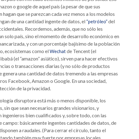
azon o google de aquel país (a pesar de que sus
ión hagan que se parezcan cada vez menos a los modelos
ngan de una cantidad ingente de datos, el
del
“petróleo”
occidentales. Recordemos, además, que no sólo les
un solo país, sino el momento de desarrollo económico en
bancarizada, y con un porcentaje bajísimo de la población
rno, ecosistemas como el
de Tencent (el
Wechat
ibabá (el “amazon” asiático), sirven para hacer efectivos
cias o transacciones diarias (y no sólo de productos
 que genera una cantidad de datos tremendo a las empresas
stros Facebook, Amazon o Google. En una sociedad,
tección de la privacidad.
nología disruptora está más o menos disponible, los
 sin que sean necesarios grandes visionarios, y
on ingenieros bien cualificados y, sobre todo, con las
se campo: básicamente ingentes cantidades de datos, de
sponen a raudales. (Para cerrar el círculo, tanto el
tando también muy fuerte por empresas locales