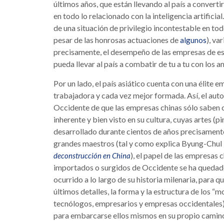
últimos años, que están llevando al país a converti
en todo lo relacionado con la inteligencia artificia
de una situación de privilegio incontestable en tod
pesar de las honrosas actuaciones de
), va
algunos
precisamente, el desempeño de las empresas de es
pueda llevar al país a combatir de tu a tu con los 
Por un lado, el país asiático cuenta con una élit
trabajadora y cada vez mejor formada. Así, el auto
Occidente de que las empresas chinas sólo saben cop
inherente y bien visto en su cultura, cuyas artes (pin
desarrollado durante cientos de años precisamente 
grandes maestros (tal y como explica Byung-Chul 
), el papel de las empresas
deconstrucción en China
importados o surgidos de Occidente se ha quedado
ocurrido a lo largo de su historia milenaria, para q
últimos detalles, la forma y la estructura de los “m
tecnólogos, empresarios y empresas occidentales) 
para embarcarse ellos mismos en su propio camino