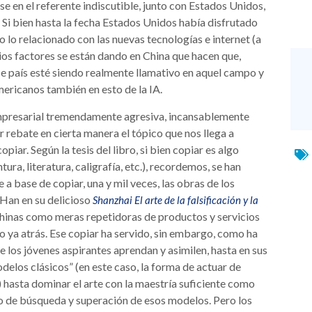
rse en el referente indiscutible, junto con Estados Unidos,
l. Si bien hasta la fecha Estados Unidos había disfrutado
o lo relacionado con las nuevas tecnologías e internet (a
rios factores se están dando en China que hacen que,
e país esté siendo realmente llamativo en aquel campo y
americanos también en esto de la IA.
e empresarial tremendamente agresiva, incansablemente
r rebate en cierta manera el tópico que nos llega a
iar. Según la tesis del libro, si bien copiar es algo
tura, literatura, caligrafía, etc.), recordemos, se han
a base de copiar, una y mil veces, las obras de los
Han en su delicioso
Shanzhai El arte de la falsificación y la
 chinas como meras repetidoras de productos y servicios
 ya atrás. Ese copiar ha servido, sin embargo, como ha
ue los jóvenes aspirantes aprendan y asimilen, hasta en sus
odelos clásicos” (en este caso, la forma de actuar de
hasta dominar el arte con la maestría suficiente como
 de búsqueda y superación de esos modelos. Pero los