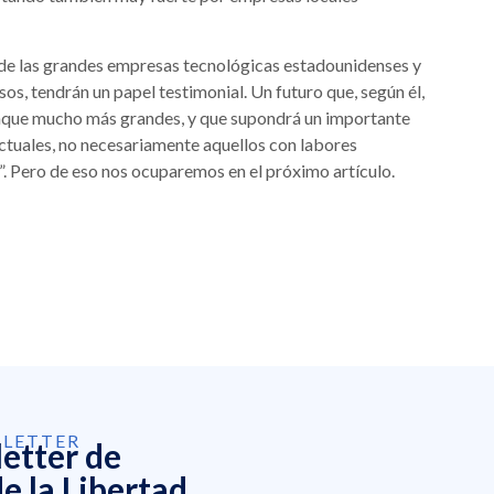
rá de las grandes empresas tecnológicas estadounidenses y
asos, tendrán un papel testimonial. Un futuro que, según él,
nque mucho más grandes, y que supondrá un importante
ctuales, no necesariamente aquellos con labores
. Pero de eso nos ocuparemos en el próximo artículo.
SLETTER
letter de
e la Libertad