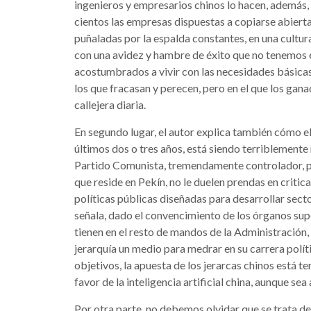
ingenieros y empresarios chinos lo hacen, además, 
cientos las empresas dispuestas a copiarse abiertam
puñaladas por la espalda constantes, en una cultura 
con una avidez y hambre de éxito que no tenemo
acostumbrados a vivir con las necesidades básicas
los que fracasan y perecen, pero en el que los gan
callejera diaria.
En segundo lugar, el autor explica también cómo e
últimos dos o tres años, está siendo terriblemente 
Partido Comunista, tremendamente controlador, pe
que reside en Pekín, no le duelen prendas en criticar
políticas públicas diseñadas para desarrollar se
señala, dado el convencimiento de los órganos supe
tienen en el resto de mandos de la Administración, 
jerarquía un medio para medrar en su carrera políti
objetivos, la apuesta de los jerarcas chinos está 
favor de la inteligencia artificial china, aunque sea
Por otra parte, no debemos olvidar que se trata de