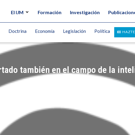
El IJM
Formación
Investigación
Publicacion
Doctrina
Economía
Legislación
Política
HAZTE
tado también en el campo de la inteli
Z