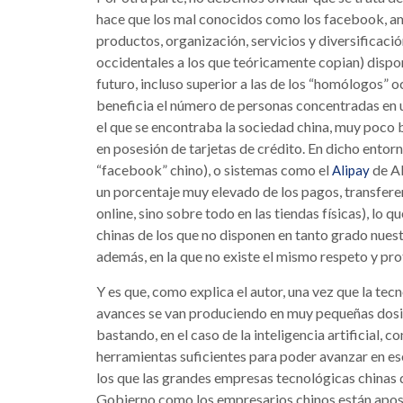
hace que los mal conocidos como los facebook, am
productos, organización, servicios y diversificac
occidentales a los que teóricamente copian) dispo
futuro, incluso superior a las de los “homólogos” 
beneficia el número de personas concentradas en 
el que se encontraba la sociedad china, muy poco 
en posesión de tarjetas de crédito. En dicho ento
“facebook” chino), o sistemas como el
de Al
Alipay
un porcentaje muy elevado de los pagos, transferen
online, sino sobre todo en las tiendas físicas), lo
chinas de los que no disponen en tanto grado nue
además, en la que no existe el mismo respeto y pro
Y es que, como explica el autor, una vez que la tec
avances se van produciendo en muy pequeñas dosis,
bastando, en el caso de la inteligencia artificial, c
herramientas suficientes para poder avanzar en e
los que las grandes empresas tecnológicas chinas di
Gobierno como los empresarios chinos están apos