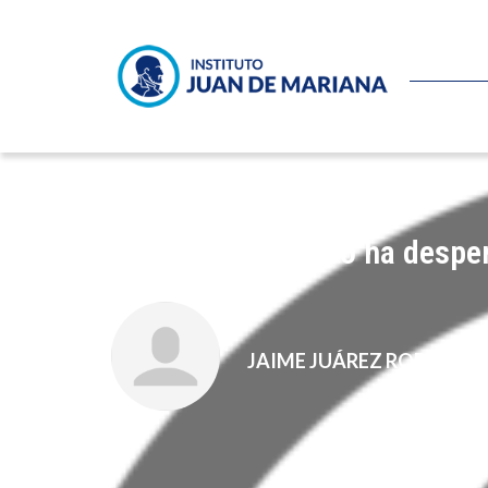
El gigante asiático ha desper
JAIME JUÁREZ RODRÍGUE