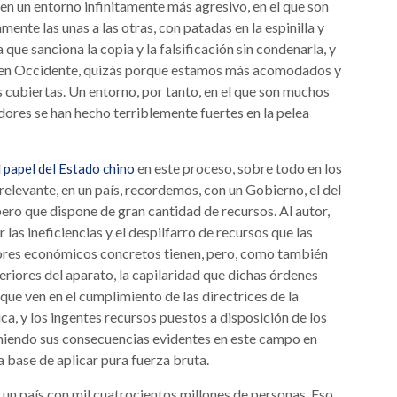
en un entorno infinitamente más agresivo, en el que son
ente las unas a las otras, con patadas en la espinilla y
que sanciona la copia y la falsificación sin condenarla, y
s en Occidente, quizás porque estamos más acomodados y
 cubiertas. Un entorno, por tanto, en el que son muchos
adores se han hecho terriblemente fuertes en la pelea
l
en este proceso, sobre todo en los
papel del Estado chino
relevante, en un país, recordemos, con un Gobierno, el del
ro que dispone de gran cantidad de recursos. Al autor,
 las ineficiencias y el despilfarro de recursos que las
ctores económicos concretos tienen, pero, como también
riores del aparato, la capilaridad que dichas órdenes
que ven en el cumplimiento de las directrices de la
ca, y los ingentes recursos puestos a disposición de los
teniendo sus consecuencias evidentes en este campo en
 a base de aplicar pura fuerza bruta.
 un país con mil cuatrocientos millones de personas. Eso