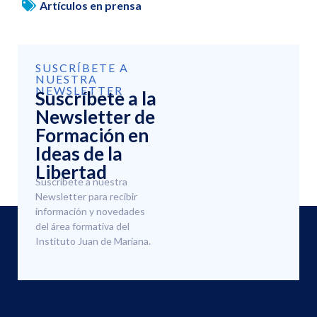
Artículos en prensa
SUSCRÍBETE A
NUESTRA
NEWSLETTER
Suscríbete a la
Newsletter de
Formación en
Ideas de la
Libertad
Suscríbete a nuestra
Newsletter para recibir
información y novedades
del área formativa del
Instituto Juan de Mariana.