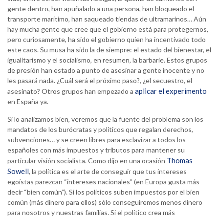
gente dentro, han apuñalado a una persona, han bloqueado el
transporte marítimo, han saqueado tiendas de ultramarinos… Aún
hay mucha gente que cree que el gobierno está para protegernos,
pero curiosamente, ha sido el gobierno quien ha incentivado todo
este caos. Su musa ha sido la de siempre: el estado del bienestar, el
igualitarismo y el socialismo, en resumen, la barbarie. Estos grupos
de presión han estado a punto de asesinar a gente inocente y no
les pasará nada. ¿Cuál será el próximo paso?, ¿el secuestro, el
aplicar el experimento
asesinato? Otros grupos han empezado a
en España ya.
Si lo analizamos bien, veremos que la fuente del problema son los
mandatos de los burócratas y políticos que regalan derechos,
subvenciones… y se creen libres para esclavizar a todos los
españoles con más impuestos y tributos para mantener su
Thomas
particular visión socialista. Como dijo en una ocasión
Sowell
, la política es el arte de conseguir que tus intereses
egoístas parezcan “intereses nacionales” (en Europa gusta más
decir “bien común”). Si los políticos suben impuestos por el bien
común (más dinero para ellos) sólo conseguiremos menos dinero
para nosotros y nuestras familias. Si el político crea más