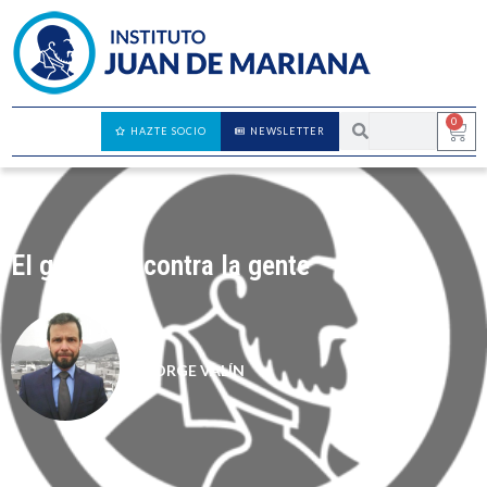
0
HAZTE SOCIO
NEWSLETTER
El gobierno contra la gente
JORGE VALÍN