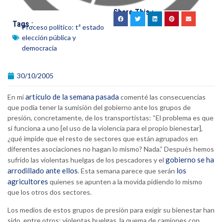
Share This :
Tags :
Proceso político: tª estado
elección pública y
democracia
30/10/2005
artículo de la semana pasada
En mi
comenté las consecuencias
que podía tener la sumisión del gobierno ante los grupos de
presión, concretamente, de los transportistas: “El problema es que
si funciona a uno [el uso de la violencia para el propio bienestar],
¿qué impide que el resto de sectores que están agrupados en
diferentes asociaciones no hagan lo mismo? Nada.” Después hemos
gobierno se ha
sufrido las violentas huelgas de los pescadores y el
arrodillado ante ellos
los
. Esta semana parece que serán
agricultores
quienes se apunten a la movida pidiendo lo mismo
que los otros dos sectores.
Los medios de estos grupos de presión para exigir su bienestar han
sido, entre otros: violentas huelgas, la quema de camiones con