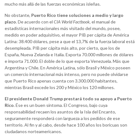
mucho más allá de las fuerzas económicas isleñas.
No obstante,
Puerto Rico tiene soluciones a medio y largo
plazo
. De acuerdo con el
CIA World Factbook
, el manual de
estadísticas internacionales más visitado del mundo, posee,
medido en poder adquisitivo, el mayor PIB per cápita de América
Latina: 38.400 dólares, pese a que el 13,7% de la fuerza laboral está
desempleada. PIB per cápita más alto, por cierto, que los de
España, Nueva Zelanda e Italia. Exporta 70.000 millones de dólares
e importa 71.000. El doble de lo que exporta Venezuela. Más que
Argentina y Chile. En América Latina, sólo Brasil y México poseen
un comercio internacional más intenso, pero no puede olvidarse
que Puerto Rico apenas cuenta con 3.300.000 habitantes,
mientras Brasil excede los 200 y México los 120 millones.
El presidente Donald Trump prestará todo su apoyo a Puerto
Rico
. Ése es un buen síntoma. El Congreso, bajo cuya
responsabilidad recaen los asuntos de la Isla del Encanto,
seguramente responderá con largueza a los pedidos de ese
territorio. Al fin y al cabo, desde hace 100 años los boricuas son
ciudadanos norteamericanos.