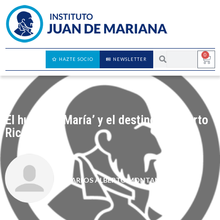
0
HAZTE SOCIO
NEWSLETTER
El huracán ‘María’ y el destino de Puerto
Rico
CARLOS ALBERTO MONTANER