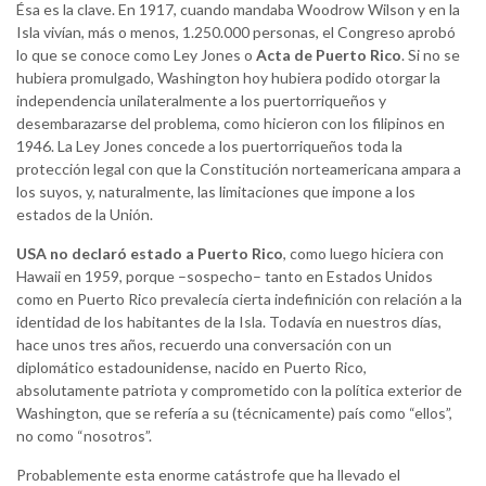
Ésa es la clave. En 1917, cuando mandaba Woodrow Wilson y en la
Isla vivían, más o menos, 1.250.000 personas, el Congreso aprobó
lo que se conoce como Ley Jones o
Acta de Puerto Rico
. Si no se
hubiera promulgado, Washington hoy hubiera podido otorgar la
independencia unilateralmente a los puertorriqueños y
desembarazarse del problema, como hicieron con los filipinos en
1946. La Ley Jones concede a los puertorriqueños toda la
protección legal con que la Constitución norteamericana ampara a
los suyos, y, naturalmente, las limitaciones que impone a los
estados de la Unión.
USA no declaró estado a Puerto Rico
, como luego hiciera con
Hawaii en 1959, porque –sospecho– tanto en Estados Unidos
como en Puerto Rico prevalecía cierta indefinición con relación a la
identidad de los habitantes de la Isla. Todavía en nuestros días,
hace unos tres años, recuerdo una conversación con un
diplomático estadounidense, nacido en Puerto Rico,
absolutamente patriota y comprometido con la política exterior de
Washington, que se refería a su (técnicamente) país como “ellos”,
no como “nosotros”.
Probablemente esta enorme catástrofe que ha llevado el