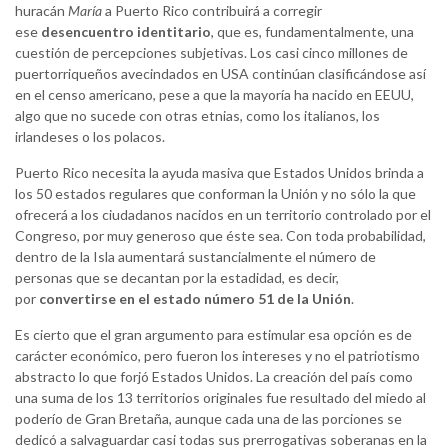
huracán
María
a Puerto Rico contribuirá a corregir
ese
desencuentro identitario
, que es, fundamentalmente, una
cuestión de percepciones subjetivas. Los casi cinco millones de
puertorriqueños avecindados en USA continúan clasificándose así
en el censo americano, pese a que la mayoría ha nacido en EEUU,
algo que no sucede con otras etnias, como los italianos, los
irlandeses o los polacos.
Puerto Rico necesita la ayuda masiva que Estados Unidos brinda a
los 50 estados regulares que conforman la Unión y no sólo la que
ofrecerá a los ciudadanos nacidos en un territorio controlado por el
Congreso, por muy generoso que éste sea. Con toda probabilidad,
dentro de la Isla aumentará sustancialmente el número de
personas que se decantan por la estadidad, es decir,
por
convertirse en el estado número 51 de la Unión
.
Es cierto que el gran argumento para estimular esa opción es de
carácter económico, pero fueron los intereses y no el patriotismo
abstracto lo que forjó Estados Unidos. La creación del país como
una suma de los 13 territorios originales fue resultado del miedo al
poderío de Gran Bretaña, aunque cada una de las porciones se
dedicó a salvaguardar casi todas sus prerrogativas soberanas en la