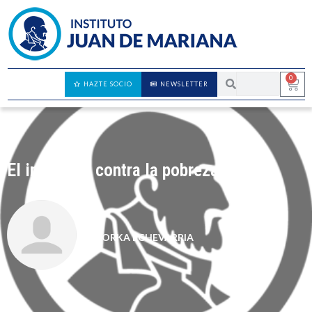
0
HAZTE SOCIO
NEWSLETTER
El impuesto contra la pobreza
GORKA ECHEVARRIA