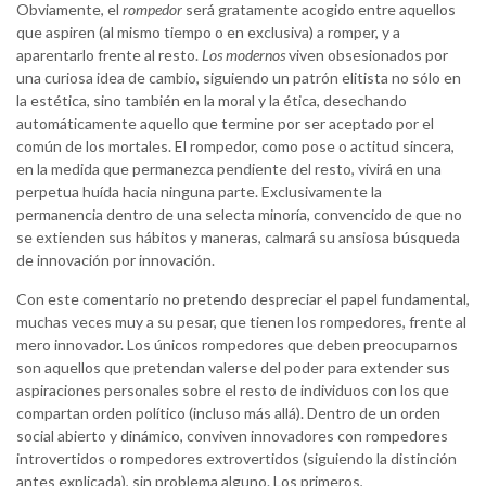
Obviamente, el
rompedor
será gratamente acogido entre aquellos
que aspiren (al mismo tiempo o en exclusiva) a romper, y a
aparentarlo frente al resto.
Los modernos
viven obsesionados por
una curiosa idea de cambio, siguiendo un patrón elitista no sólo en
la estética, sino también en la moral y la ética, desechando
automáticamente aquello que termine por ser aceptado por el
común de los mortales. El rompedor, como pose o actitud sincera,
en la medida que permanezca pendiente del resto, vivirá en una
perpetua huída hacia ninguna parte. Exclusivamente la
permanencia dentro de una selecta minoría, convencido de que no
se extienden sus hábitos y maneras, calmará su ansiosa búsqueda
de innovación por innovación.
Con este comentario no pretendo despreciar el papel fundamental,
muchas veces muy a su pesar, que tienen los rompedores, frente al
mero innovador. Los únicos rompedores que deben preocuparnos
son aquellos que pretendan valerse del poder para extender sus
aspiraciones personales sobre el resto de individuos con los que
compartan orden político (incluso más allá). Dentro de un orden
social abierto y dinámico, conviven innovadores con rompedores
introvertidos o rompedores extrovertidos (siguiendo la distinción
antes explicada), sin problema alguno. Los primeros,