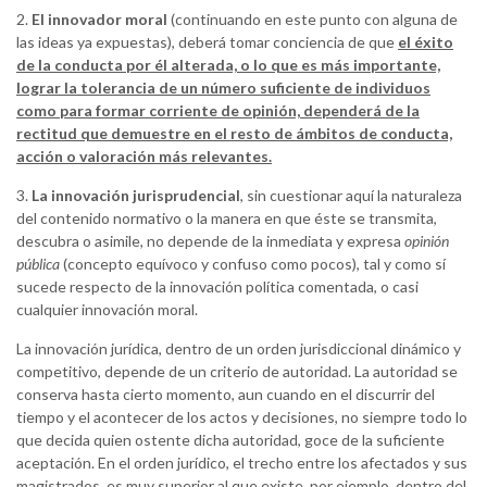
2.
El innovador moral
(continuando en este punto con alguna de
las ideas ya expuestas), deberá tomar conciencia de que
el éxito
de la conducta por él alterada, o lo que es más importante,
lograr la tolerancia de un número suficiente de individuos
como para formar corriente de opinión, dependerá de la
rectitud que demuestre en el resto de ámbitos de conducta,
acción o valoración más relevantes.
3.
La innovación jurisprudencial
, sin cuestionar aquí la naturaleza
del contenido normativo o la manera en que éste se transmita,
descubra o asimile, no depende de la inmediata y expresa
opinión
pública
(concepto equívoco y confuso como pocos), tal y como sí
sucede respecto de la innovación política comentada, o casi
cualquier innovación moral.
La innovación jurídica, dentro de un orden jurisdiccional dinámico y
competitivo, depende de un criterio de autoridad. La autoridad se
conserva hasta cierto momento, aun cuando en el discurrir del
tiempo y el acontecer de los actos y decisiones, no siempre todo lo
que decida quien ostente dicha autoridad, goce de la suficiente
aceptación. En el orden jurídico, el trecho entre los afectados y sus
magistrados, es muy superior al que existe, por ejemplo, dentro del