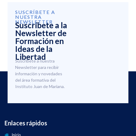
SUSCRÍBETE A
NUESTRA
NEWSLETTER
Suscríbete a la
Newsletter de
Formación en
Ideas de la
Libertad
Suscríbete a nuestra
Newsletter para recibir
información y novedades
del área formativa del
Instituto Juan de Mariana.
Enlaces rápidos
Inicio