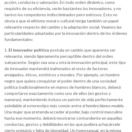
acción, conducta o valoración. En todo orden dinámico, como
requisito de su eficiencia, serán bastantes los innovadores, y no
tantos los rompedores indiscriminados pero exitosos. Esto no
obsta a que el elitismo moral o cultural tenga también un papel
relevante respecto del cambio y la adaptación social. Veamos las
particularidades adoptadas por la innovación dentro de los órdenes
fundamentales:
1.
El innovador político
postula un cambio que aparenta ser
relevante, siendo ligeramente perceptible dentro del orden
subyacente. Según sea una u otra la innovación principal, este tipo
de innovador mantendrá inalterados el resto de factores
arraigados, éticos, estéticos y morales. Por ejemplo, un hombre
negro que quiera conquistar el poder dentro de una sociedad
política tradicionalmente en manos de hombres blancos, deberá
comportarse exactamente como uno de ellos (en gestos y
maneras), manteniendo incluso un patrón de vida perfectamente
asimilable al estereotipo más común entre
el hombre blanco modelo
.
Una mujer que pretenda acceder al poder, bajo control masculino
hasta ese momento, deberá mostrarse contundente en aquellas
conductas, gestos y debilidades en las que pudiera achacársele
cierto prejuicio y falta de idoneidad. Un homosexual, en la misma