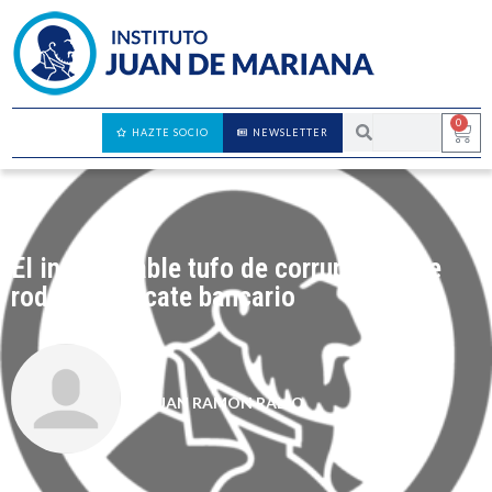
0
HAZTE SOCIO
NEWSLETTER
El insoportable tufo de corrupción que
rodea al rescate bancario
JUAN RAMÓN RALLO