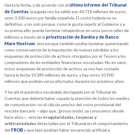
último informe del Tribunal
Hasta la fecha, y de acuerdo con el
de Cuentas
, la jugada nos ha salido por 60.718 millones de euros,
unos 3.300 euros por familia española. El coste todavía no es
definitivo: y no solo porque, como le gusta repetir al Gobierno y a
su prensa afín, pueda terminar rebajándose en unos pocos miles de
privatización de Bankia y de Banco
millones a través de la
Mare Nostrum
, sino porque también podría terminar aumentando
como consecuencia de la imputación de nuevas pérdidas a los
esquemas de protección de activos otorgados por el Tesoro a los
compradores de las entidades financieras rescatadas. No en vano,
estos esquemas de protección de activos ya nos han costado
hasta la fecha 10.389 millones de euros, y hay otros 10.900
millones que podrían verse afectados durante los próximos años.
Y he ahí el auténtico escándalo destapado por el Tribunal de
Cuentas que debería haber copado la atención de todos los medios
de comunicación: no el cálculo preciso del coste provisional del
rescate bancario —algo que, ‘grosso modo’, ya conocemos desde
hace años—, sino las
irregularidades, torpezas y
arbitrariedades
detectadas por el Tribunal en el comportamiento
FROB
del
y que bien podrían haber encarecido artificial e