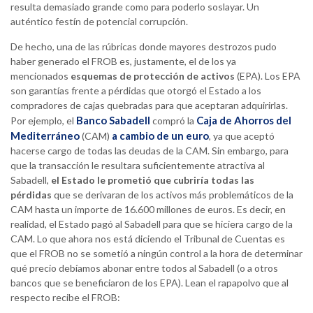
resulta demasiado grande como para poderlo soslayar. Un
auténtico festín de potencial corrupción.
De hecho, una de las rúbricas donde mayores destrozos pudo
haber generado el FROB es, justamente, el de los ya
mencionados
esquemas de protección de activos
(EPA). Los EPA
son garantías frente a pérdidas que otorgó el Estado a los
compradores de cajas quebradas para que aceptaran adquirirlas.
Banco Sabadell
Caja de Ahorros del
Por ejemplo, el
compró la
Mediterráneo
a cambio de un euro
(CAM)
, ya que aceptó
hacerse cargo de todas las deudas de la CAM. Sin embargo, para
que la transacción le resultara suficientemente atractiva al
Sabadell,
el Estado le prometió que cubriría todas las
pérdidas
que se derivaran de los activos más problemáticos de la
CAM hasta un importe de 16.600 millones de euros. Es decir, en
realidad, el Estado pagó al Sabadell para que se hiciera cargo de la
CAM. Lo que ahora nos está diciendo el Tribunal de Cuentas es
que el FROB no se sometió a ningún control a la hora de determinar
qué precio debíamos abonar entre todos al Sabadell (o a otros
bancos que se beneficiaron de los EPA). Lean el rapapolvo que al
respecto recibe el FROB: