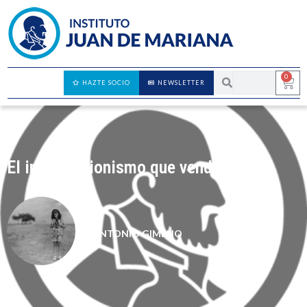
0
HAZTE SOCIO
NEWSLETTER
El intervencionismo que vendrá
ANTONIO GIMENO