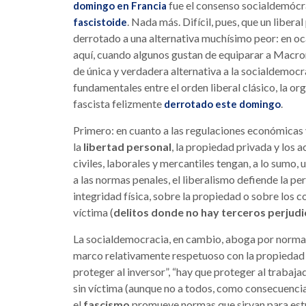
fue el consenso socialdemócr
domingo en Francia
. Nada más. Difícil, pues, que un liber
fascistoide
derrotado a una alternativa muchísimo peor: en oc
aquí, cuando algunos gustan de equiparar a Macron 
de única y verdadera alternativa a la socialdemocr
fundamentales entre el orden liberal clásico, la o
fascista felizmente
.
derrotado este domingo
Primero: en cuanto a las regulaciones económicas y
la
libertad personal
, la propiedad privada y los 
civiles, laborales y mercantiles tengan, a lo sumo,
a las normas penales, el liberalismo defiende la p
integridad física, sobre la propiedad o sobre los c
víctima (
delitos donde no hay terceros perjud
La socialdemocracia, en cambio, aboga por normas
marco relativamente respetuoso con la propiedad 
proteger al inversor”, “hay que proteger al trabaj
sin víctima (aunque no a todos, como consecuencia
el
fascismo
promueve normas que sirvan para estruc