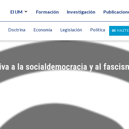
El IJM
Formación
Investigación
Publicacion
Doctrina
Economía
Legislación
Política
HAZTE
iva a la socialdemocracia y al fascis