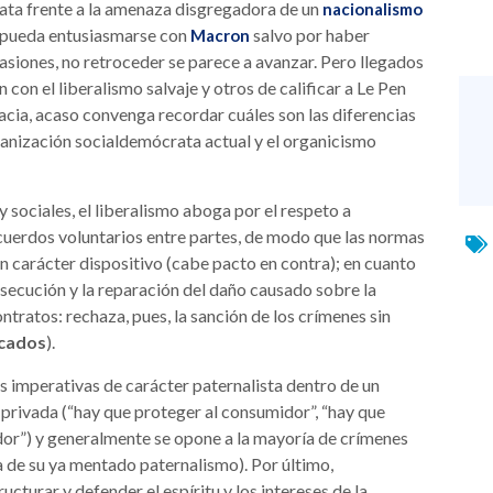
ata frente a la amenaza disgregadora de un
nacionalismo
al pueda entusiasmarse con
salvo por haber
Macron
asiones, no retroceder se parece a avanzar. Pero llegados
con el liberalismo salvaje y otros de calificar a Le Pen
acia, acaso convenga recordar cuáles son las diferencias
rganización socialdemócrata actual y el organicismo
 sociales, el liberalismo aboga por el respeto a
acuerdos voluntarios entre partes, de modo que las normas
 un carácter dispositivo (cabe pacto en contra); en cuanto
ersecución y la reparación del daño causado sobre la
ontratos: rechaza, pues, la sanción de los crímenes sin
icados
).
 imperativas de carácter paternalista dentro de un
privada (“hay que proteger al consumidor”, “hay que
ador”) y generalmente se opone a la mayoría de crímenes
 de su ya mentado paternalismo). Por último,
turar y defender el espíritu y los intereses de la