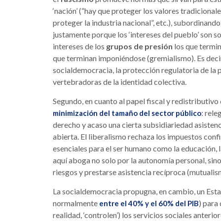
‘nación’ (“hay que proteger los valores tradicionale
proteger la industria nacional”, etc.), subordinand
justamente porque los ‘intereses del pueblo’ son so
intereses de los
grupos de presión
los que termin
que terminan imponiéndose (gremialismo). Es decir, 
socialdemocracia, la protección regulatoria de la p
vertebradoras de la identidad colectiva.
Segundo, en cuanto al papel fiscal y redistributivo 
: rele
minimización del tamaño del sector público
derecho y acaso una cierta subsidiariedad asisten
abierta. El liberalismo rechaza los impuestos confi
esenciales para el ser humano como la educación, l
aquí aboga no solo por la autonomía personal, sino
riesgos y prestarse asistencia recíproca (mutualis
La socialdemocracia propugna, en cambio, un Esta
normalmente
) para
entre el 40% y el 60% del PIB
realidad, ‘controlen’) los servicios sociales anteri