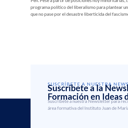
Pen. Pese a partir de posiciones hoy minoritarias, 
programa político del liberalismo para plantear u
que no pase por el desastre liberticida del fascism
SUSCRÍBETE A NUESTRA NEW
Suscríbete a la News
Formación en Ideas d
Suscríbete a nuestra Newsletter para rec
área formativa del Instituto Juan de Mari