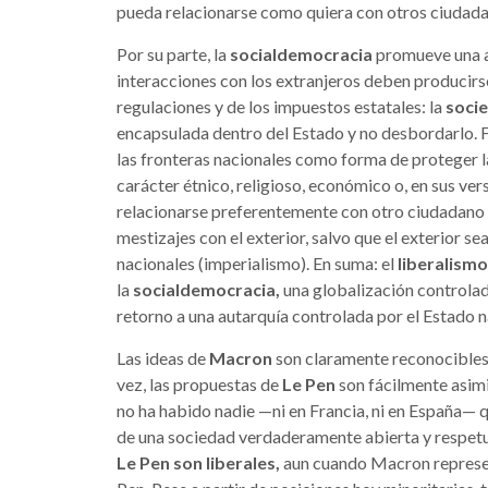
pueda relacionarse como quiera con otros ciudada
Por su parte, la
socialdemocracia
promueve una ap
interacciones con los extranjeros deben producirse
regulaciones y de los impuestos estatales: la
socie
encapsulada dentro del Estado y no desbordarlo. F
las fronteras nacionales como forma de proteger la
carácter étnico, religioso, económico o, en sus ve
relacionarse preferentemente con otro ciudadano na
mestizajes con el exterior, salvo que el exterior s
nacionales (imperialismo). En suma: el
liberalism
la
socialdemocracia,
una globalización controlad
retorno a una autarquía controlada por el Estado n
Las ideas de
Macron
son claramente reconocibles 
vez, las propuestas de
Le Pen
son fácilmente asimi
no ha habido nadie —ni en Francia, ni en España— 
de una sociedad verdaderamente abierta y respetuo
Le Pen son liberales,
aun cuando Macron represen