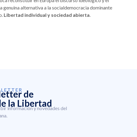
toca reconstituir en Europa el discurso ideológico y el
na genuina alternativa a la socialdemocracia dominante
o.
Libertad individual y sociedad abierta
.
SLETTER
letter de
e la Libertad
ibir información y novedades del
ana.