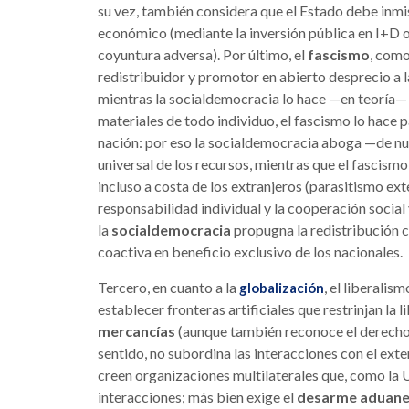
su vez, también considera que el Estado debe inm
económico (mediante la inversión pública en I+D 
coyuntura adversa). Por último, el
fascismo
, como
redistribuidor y promotor en abierto desprecio a la
mientras la socialdemocracia lo hace —en teoría—
materiales de todo individuo, el fascismo lo hace p
nación: por eso la socialdemocracia aboga —de nu
universal de los recursos, mientras que el fascismo
incluso a costa de los extranjeros (parasitismo ext
responsabilidad individual y la cooperación socia
la
socialdemocracia
propugna la redistribución c
coactiva en beneficio exclusivo de los nacionales.
Tercero, en cuanto a la
, el liberalis
globalización
establecer fronteras artificiales que restrinjan la
mercancías
(aunque también reconoce el derecho 
sentido, no subordina las interacciones con el exte
creen organizaciones multilaterales que, como la 
interacciones; más bien exige el
desarme aduaner