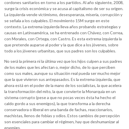
cordones sanitarios en torno a los partidos. Al año siguiente, 2008,
surge la crisis económica y se acusa al capitalismo de ser su origen.
La izquierda vende victimismo, desesperanza, miseria, corrupción y
se señala a los culpables. El movimiento 15M surge en este
contexto. La extrema izquierda lleva años probando estrategias y
causas en Latinoamérica, se ha entrenado con Chávez, con Correa,
con Morales, con Ortega, con Castro. Es esta extrema izquierda la
que pretende auparse al poder y la que dice a los jóvenes, sobre
todo a los jóvenes urbanitas, que sus padres son los culpables.
No será la primera ni la última vez que los hijos culpen a sus padres
de los males que les afectan o, mejor dicho, de lo que perciben
como sus males, aunque su situación real pueda ser mucho mejor
que la que vivieron sus antepasados. Es la extrema izquierda, que
ahora está en el poder de la mano de los socialistas, la que acelera
la transformación del mito, la que convierte la Monarquía en un
sistema corrupto (pese a que no pocas veces ésta ha hecho el
caldo gordo a sus enemigos), la que transforma a la derecha
conservadora o liberal en una banda de fachas, reaccionarios,
machistas, llenos de fobias y odios. Estos cambios de percepción
son esenciales para cambiar el régimen, hay que deshumanizar al
enemigo.