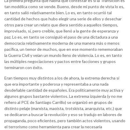
La primera pregunta que habría que contestar es si la Transición es
tan modélica como se vende. Bueno, desde mi punto de vista lo es,
en tanto salió relativamente bien. Lo es, en tanto ocurrió tal
cantidad de hechos que hubo elegir una serie de ellos y desechar
otros para crear un relato que diera sentido a aquellos tiempos,
improvisado, sí, pero creíble, que llenó a la gente de esperanza y
paz. Lo es, en tanto se consiguió el paso de una dictadura a una
democracia relativamente moderna de una manera más o menos
pacífica, un temor de muchos, que en ese momento rememoraban
la Guerra Civil y veían un mundo lleno de violencia. Lo es, en tanto
las múltiples negociaciones y pactos entre facciones y grupos
terminaron con éxito.
Eran tiempos muy distintos a los de ahora, la extrema derecha sí
que era importante y poderosa y representaba a una nada
desdeñable cantidad de españoles. Era políticamente muy activa y
algunos grupos bastante violentos. La extrema izquierda (y no me
refiero al PCE de Santiago Carrillo) se organizó en grupos de
distinto pelaje (marxista, maoísta, trotskista, anarquista, etc.) que
se dedicaron a buscar la revolución y eso se tradujo en labores de
propaganda, poco eficientes, pero también actos violentos, usando
el terrorismo como herramienta para crear la necesaria