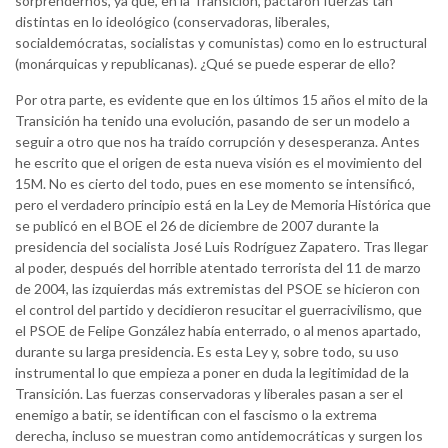
sorprendernos, ya que, en la Transición, pactaron fuerzas tan
distintas en lo ideológico (conservadoras, liberales,
socialdemócratas, socialistas y comunistas) como en lo estructural
(monárquicas y republicanas). ¿Qué se puede esperar de ello?
Por otra parte, es evidente que en los últimos 15 años el mito de la
Transición ha tenido una evolución, pasando de ser un modelo a
seguir a otro que nos ha traído corrupción y desesperanza. Antes
he escrito que el origen de esta nueva visión es el movimiento del
15M. No es cierto del todo, pues en ese momento se intensificó,
pero el verdadero principio está en la Ley de Memoria Histórica que
se publicó en el BOE el 26 de diciembre de 2007 durante la
presidencia del socialista José Luis Rodríguez Zapatero. Tras llegar
al poder, después del horrible atentado terrorista del 11 de marzo
de 2004, las izquierdas más extremistas del PSOE se hicieron con
el control del partido y decidieron resucitar el guerracivilismo, que
el PSOE de Felipe González había enterrado, o al menos apartado,
durante su larga presidencia. Es esta Ley y, sobre todo, su uso
instrumental lo que empieza a poner en duda la legitimidad de la
Transición. Las fuerzas conservadoras y liberales pasan a ser el
enemigo a batir, se identifican con el fascismo o la extrema
derecha, incluso se muestran como antidemocráticas y surgen los