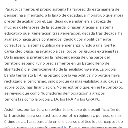
Paradójicamente, el propio sistema ha favorecido esta manera de
pensar; ha alimentado, a lo largo de décadas, al monstruo que ahora
pretende acabar con él. Las ideas que anidan en la cabeza de
muchos defensores de la izquierda lo hacen gracias al sistema
educativo que, generación tras generación, década tras década, ha
avanzado hacia unos contenidos ideológicos y políticamente
correctos. El sistema público de enseñanza, unido a una fuerte
carga ideológica, ha ayudado a casi todos los grupos extremistas.
Da lo mismo si pretenden la independencia de una parte del
territorio español (y no precisamente en un Estado lleno de
libertades) o el derrocamiento de la legalidad vigente. La propia
banda terrorista ETA ha optado por la vía política, no porque haya
rechazado el terrorismo, sino porque da más viabilidad a su causa y,
sobre todo, más financiación. No es extraño que, en este contexto,
se reivindique como “luchadores democráticos” a grupos
terroristas como la propia ETA, los FRAP o los GRAPO.
Asistimos, por tanto, a un evidente proceso de desmitificación de
la Transición para ser sustituido por otro régimen y, por eso, en los
últimos días, han aparecido en el discurso político los conceptos de
[5]
crisis y procesos constituyentes
. Este nuevo sistema pretende