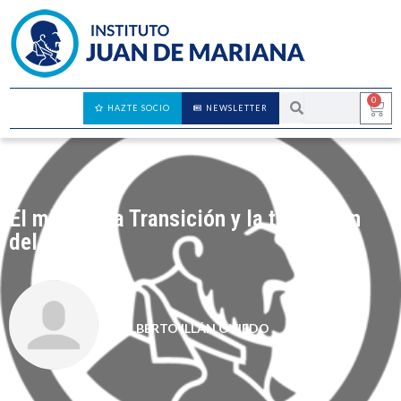
0
HAZTE SOCIO
NEWSLETTER
El mito de la Transición y la transición
del mito
ALBERTO ILLÁN OVIEDO