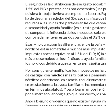
El segundo es la distribución de ese gasto social: m
1,5% del PIB a prestaciones por desempleo (una pr
quisiera trabajar tuviera un empleo, sería cero), 
ha de destinar alrededor del 3%. Eso significa q
recursos a las únicas dos partidas en las que verd
discapacidad y ayuda familiar (en el resto gasta
de computar la influencia de los impuestos sobre
combinadamente en estas dos partidas el 3,2% de su
Ésas, y no otras, son las diferencias entre España y
nórdicos están sometidas a muchos más impuestos
impuestos apenas equivalen al 1,5% del PIB; b) la d
más el desempleo; en los nórdicos la ayuda familiar
los nórdicos debido a que su
renta per cápita
tam
Por consiguiente, multiplicar los impuestos no har
de castigar con
muchos más tributos a pensionis
nórdicos deberíamos, en esencia, reducir nuestra t
en prestaciones a la ayuda familiar) e incrementar
en términos absolutos). Y para lograr ambos fen
por el mercado laboral; algo que, por cierto, los 
Ahora bien, no olvidemos que no existe ninguna im
Prosperidad y cohesión no es igual a gasto e imp