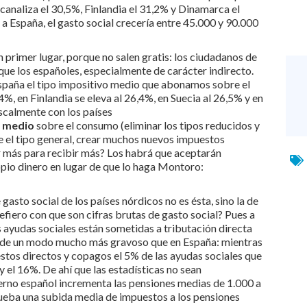
 canaliza el 30,5%, Finlandia el 31,2% y Dinamarca el
 a España, el gasto social crecería entre 45.000 y 90.000
 primer lugar, porque no salen gratis: los ciudadanos de
ue los españoles, especialmente de carácter indirecto.
spaña el tipo impositivo medio que abonamos sobre el
%, en Finlandia se eleva al 26,4%, en Suecia al 26,5% y en
iscalmente con los países
o medio
sobre el consumo (eliminar los tipos reducidos y
e el tipo general, crear muchos nuevos impuestos
ar más para recibir más? Los habrá que aceptarán
opio dinero en lugar de que lo haga Montoro:
gasto social de los países nórdicos no es ésta, sino la de
efiero con que son cifras brutas de gasto social? Pues a
s ayudas sociales están sometidas a tributación directa
s de un modo mucho más gravoso que en España: mientras
stos directos y copagos el 5% de las ayudas sociales que
y el 16%. De ahí que las estadísticas no sean
erno español incrementa las pensiones medias de 1.000 a
ueba una subida media de impuestos a los pensiones