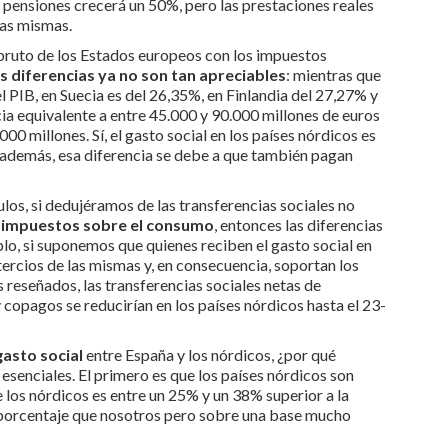
n pensiones crecerá un 50%, pero las prestaciones reales
las mismas.
 bruto de los Estados europeos con los impuestos
s diferencias ya no son tan apreciables
: mientras que
l PIB, en Suecia es del 26,35%, en Finlandia del 27,27% y
ia equivalente a entre 45.000 y 90.000 millones de euros
0 millones. Sí, el gasto social en los países nórdicos es
, además, esa diferencia se debe a que también pagan
los, si dedujéramos de las transferencias sociales no
s
impuestos sobre el consumo
, entonces las diferencias
lo, si suponemos que quienes reciben el gasto social en
ercios de las mismas y, en consecuencia, soportan los
 reseñados, las transferencias sociales netas de
copagos se reducirían en los países nórdicos hasta el 23-
gasto social
entre España y los nórdicos, ¿por qué
enciales. El primero es que los países nórdicos son
 los nórdicos es entre un 25% y un 38% superior a la
 porcentaje que nosotros pero sobre una base mucho