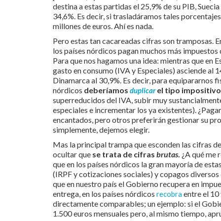
destina a estas partidas el 25,9% de su PIB, Suecia
34,6%. Es decir, si trasladáramos tales porcentajes
millones de euros. Ahí es nada.
Pero estas tan cacareadas cifras son tramposas. En
los países nórdicos pagan muchos más impuestos q
Para que nos hagamos una idea: mientras que en E
gasto en consumo (IVA y Especiales) asciende al 14
Dinamarca al 30,9%. Es decir, para equipararnos f
nórdicos
deberíamos
el tipo impositiv
duplicar
superreducidos del IVA, subir muy sustancialment
especiales e incrementar los ya existentes). ¿Pag
encantados, pero otros preferirán gestionar su pr
simplemente, dejemos elegir.
Mas la principal trampa que esconden las cifras de 
ocultar que
se trata de cifras
brutas
.
¿A qué me r
que en los países nórdicos la gran mayoría de esta
(IRPF y cotizaciones sociales) y copagos diverso
que en nuestro país el Gobierno recupera en impue
entrega, en los países nórdicos
entre el 10 
recobra
directamente comparables; un ejemplo: si el Gobi
1.500 euros mensuales pero, al mismo tiempo, apr