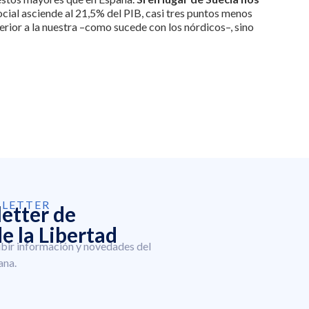
ial asciende al 21,5% del PIB, casi tres puntos menos
erior a la nuestra –como sucede con los nórdicos–, sino
SLETTER
letter de
e la Libertad
ibir información y novedades del
ana.