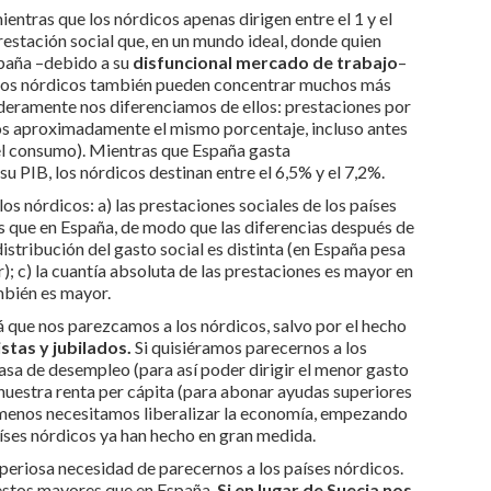
ientras que los nórdicos apenas dirigen entre el 1 y el
estación social que, en un mundo ideal, donde quien
España –debido a su
disfuncional mercado de trabajo
–
ue los nórdicos también pueden concentrar muchos más
aderamente nos diferenciamos de ellos: prestaciones por
mos aproximadamente el mismo porcentaje, incluso antes
 el consumo). Mientras que España gasta
 PIB, los nórdicos destinan entre el 6,5% y el 7,2%.
 los nórdicos: a) las prestaciones sociales de los países
 que en España, de modo que las diferencias después de
istribución del gasto social es distinta (en España pesa
); c) la cuantía absoluta de las prestaciones es mayor en
bién es mayor.
á que nos parezcamos a los nórdicos, salvo por el hecho
tas y jubilados.
Si quisiéramos parecernos a los
asa de desempleo (para así poder dirigir el menor gasto
 nuestra renta per cápita (para abonar ayudas superiores
ómenos necesitamos liberalizar la economía, empezando
países nórdicos ya han hecho en gran medida.
periosa necesidad de parecernos a los países nórdicos.
uestos mayores que en España.
Si en lugar de Suecia nos