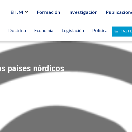
El IJM
Formación
Investigación
Publicacion
Doctrina
Economía
Legislación
Política
HAZTE
los países nórdicos