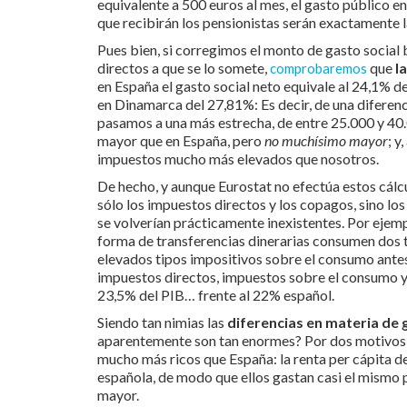
equivalente a 500 euros al mes, el gasto público e
que recibirán los pensionistas serán exactamente 
Pues bien, si corregimos el monto de gasto social
directos a que se lo somete,
que
la
comprobaremos
en España el gasto social neto equivale al 24,1% de
en Dinamarca del 27,81%: Es decir, de una diferenc
pasamos a una más estrecha, de entre 25.000 y 40.00
mayor que en España, pero
no muchísimo mayor
; y
impuestos mucho más elevados que nosotros.
De hecho, y aunque Eurostat no efectúa estos cálcu
sólo los impuestos directos y los copagos, sino lo
se volverían prácticamente inexistentes. Por ejemp
forma de transferencias dinerarias consumen dos t
elevados tipos impositivos sobre el consumo antes
impuestos directos, impuestos sobre el consumo y 
23,5% del PIB… frente al 22% español.
Siendo tan nimias las
diferencias en materia de 
aparentemente son tan enormes? Por dos motivos es
mucho más ricos que España: la renta per cápita de
española, de modo que ellos gastan casi el mismo
mayor.