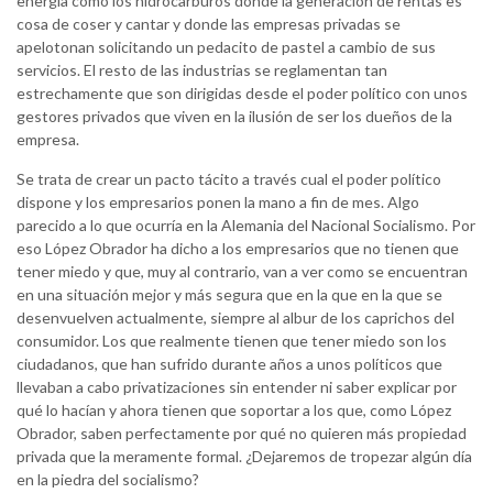
energía como los hidrocarburos donde la generación de rentas es
cosa de coser y cantar y donde las empresas privadas se
apelotonan solicitando un pedacito de pastel a cambio de sus
servicios. El resto de las industrias se reglamentan tan
estrechamente que son dirigidas desde el poder político con unos
gestores privados que viven en la ilusión de ser los dueños de la
empresa.
Se trata de crear un pacto tácito a través cual el poder político
dispone y los empresarios ponen la mano a fin de mes. Algo
parecido a lo que ocurría en la Alemania del Nacional Socialismo. Por
eso López Obrador ha dicho a los empresarios que no tienen que
tener miedo y que, muy al contrario, van a ver como se encuentran
en una situación mejor y más segura que en la que en la que se
desenvuelven actualmente, siempre al albur de los caprichos del
consumidor. Los que realmente tienen que tener miedo son los
ciudadanos, que han sufrido durante años a unos políticos que
llevaban a cabo privatizaciones sin entender ni saber explicar por
qué lo hacían y ahora tienen que soportar a los que, como López
Obrador, saben perfectamente por qué no quieren más propiedad
privada que la meramente formal. ¿Dejaremos de tropezar algún día
en la piedra del socialismo?