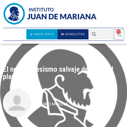
0
HAZTE SOCIO
NEWSLETTER
El neoprogresismo salvaje destruye el
planeta
PABLO MOLINA