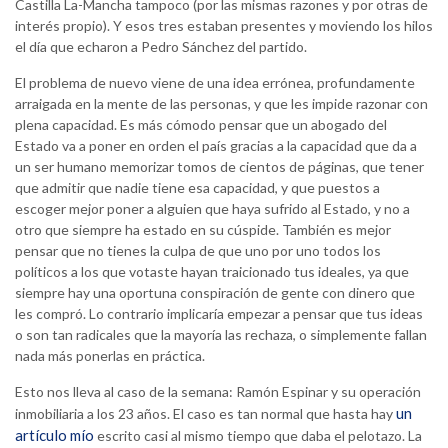
Castilla La-Mancha tampoco (por las mismas razones y por otras de
interés propio). Y esos tres estaban presentes y moviendo los hilos
el día que echaron a Pedro Sánchez del partido.
El problema de nuevo viene de una idea errónea, profundamente
arraigada en la mente de las personas, y que les impide razonar con
plena capacidad. Es más cómodo pensar que un abogado del
Estado va a poner en orden el país gracias a la capacidad que da a
un ser humano memorizar tomos de cientos de páginas, que tener
que admitir que nadie tiene esa capacidad, y que puestos a
escoger mejor poner a alguien que haya sufrido al Estado, y no a
otro que siempre ha estado en su cúspide. También es mejor
pensar que no tienes la culpa de que uno por uno todos los
políticos a los que votaste hayan traicionado tus ideales, ya que
siempre hay una oportuna conspiración de gente con dinero que
les compró. Lo contrario implicaría empezar a pensar que tus ideas
o son tan radicales que la mayoría las rechaza, o simplemente fallan
nada más ponerlas en práctica.
Esto nos lleva al caso de la semana: Ramón Espinar y su operación
un
inmobiliaria a los 23 años. El caso es tan normal que hasta hay
artículo mío
escrito casi al mismo tiempo que daba el pelotazo. La