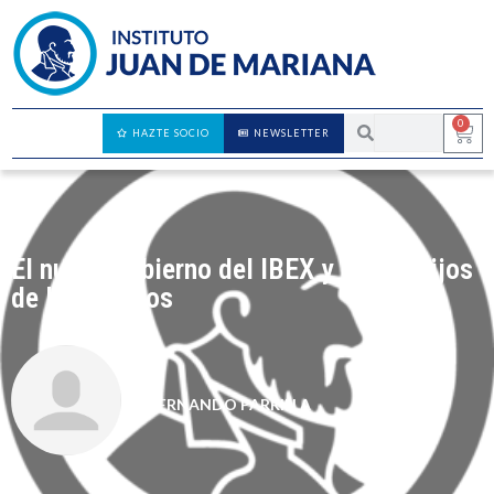
0
HAZTE SOCIO
NEWSLETTER
El nuevo gobierno del IBEX y de los hijos
de los obreros
FERNANDO PARRILLA