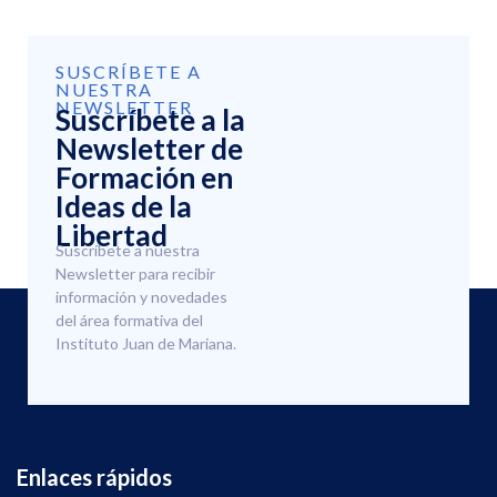
SUSCRÍBETE A
NUESTRA
NEWSLETTER
Suscríbete a la
Newsletter de
Formación en
Ideas de la
Libertad
Suscríbete a nuestra
Newsletter para recibir
información y novedades
del área formativa del
Instituto Juan de Mariana.
Enlaces rápidos