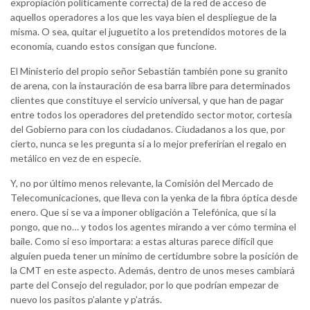
expropiación políticamente correcta) de la red de acceso de
aquellos operadores a los que les vaya bien el despliegue de la
misma. O sea, quitar el juguetito a los pretendidos motores de la
economía, cuando estos consigan que funcione.
El Ministerio del propio señor Sebastián también pone su granito
de arena, con la instauración de esa barra libre para determinados
clientes que constituye el servicio universal, y que han de pagar
entre todos los operadores del pretendido sector motor, cortesía
del Gobierno para con los ciudadanos. Ciudadanos a los que, por
cierto, nunca se les pregunta si a lo mejor preferirían el regalo en
metálico en vez de en especie.
Y, no por último menos relevante, la Comisión del Mercado de
Telecomunicaciones, que lleva con la yenka de la fibra óptica desde
enero. Que si se va a imponer obligación a Telefónica, que sí la
pongo, que no… y todos los agentes mirando a ver cómo termina el
baile. Como si eso importara: a estas alturas parece difícil que
alguien pueda tener un mínimo de certidumbre sobre la posición de
la CMT en este aspecto. Además, dentro de unos meses cambiará
parte del Consejo del regulador, por lo que podrían empezar de
nuevo los pasitos p’alante y p’atrás.