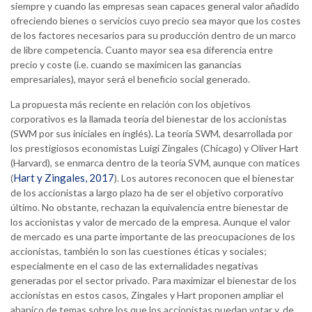
siempre y cuando las empresas sean capaces general valor añadido
ofreciendo bienes o servicios cuyo precio sea mayor que los costes
de los factores necesarios para su producción dentro de un marco
de libre competencia. Cuanto mayor sea esa diferencia entre
precio y coste (i.e. cuando se maximicen las ganancias
empresariales), mayor será el beneficio social generado.
La propuesta más reciente en relación con los objetivos
corporativos es la llamada teoría del bienestar de los accionistas
(SWM por sus iniciales en inglés). La teoría SWM, desarrollada por
los prestigiosos economistas Luigi Zingales (Chicago) y Oliver Hart
(Harvard), se enmarca dentro de la teoría SVM, aunque con matices
Hart y Zingales, 2017
(
). Los autores reconocen que el bienestar
de los accionistas a largo plazo ha de ser el objetivo corporativo
último. No obstante, rechazan la equivalencia entre bienestar de
los accionistas y valor de mercado de la empresa. Aunque el valor
de mercado es una parte importante de las preocupaciones de los
accionistas, también lo son las cuestiones éticas y sociales;
especialmente en el caso de las externalidades negativas
generadas por el sector privado. Para maximizar el bienestar de los
accionistas en estos casos, Zingales y Hart proponen ampliar el
abanico de temas sobre los que los accionistas puedan votar y, de