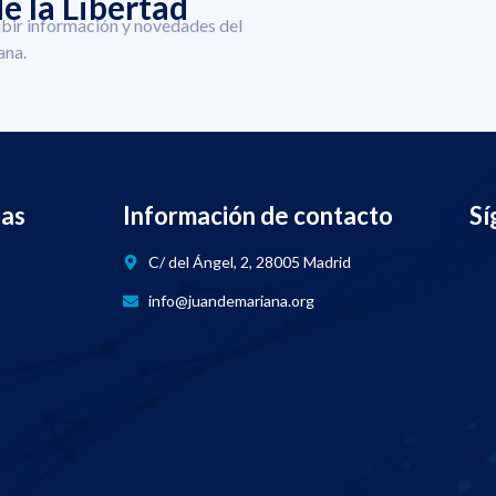
e la Libertad
ibir información y novedades del
ana.
nas
Información de contacto
Sí
C/ del Ángel, 2, 28005 Madrid
info@juandemariana.org