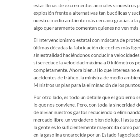
estar llenas de excrementos animales si nuestros p
explosión frente a alternativas tan bucólicas y su
nuestro medio ambiente más cercano gracias a la 
algo que raramente comentan quienes no ven más al
El intervencionismo estatal con máscara de protec
últimas décadas la fabricación de coches más liger
siniestralidad haciéndonos conducir a velocidades
si se reduce la velocidad máxima a 0 kilómetros p
completamente. Ahora bien, si lo que interesa no es 
accidentes de tráfico, la ministra de medio ambie
Ministros un plan para la eliminación de los puntos
Por otro lado, es todo un detalle que el gobierno 
lo que nos conviene. Pero, con toda la sinceridad
de aliviar nuestros gastos reduciendo o eliminando
mercado libre, un verdadero bien de lujo. Hasta qu
la gente es lo suficientemente mayorcita como par
en la gasolina encarecida por un Estado fagocitado