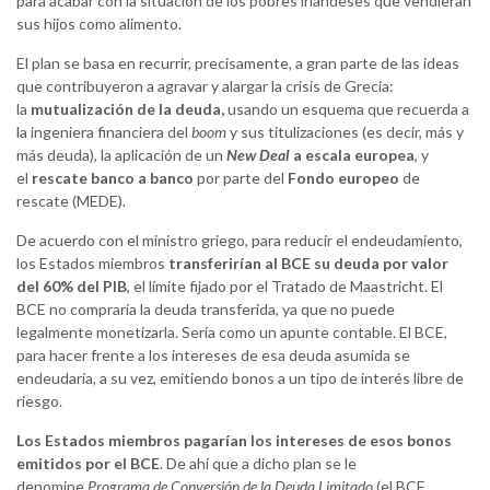
para acabar con la situación de los pobres irlandeses que vendieran
sus hijos como alimento.
El plan se basa en recurrir, precisamente, a gran parte de las ideas
que contribuyeron a agravar y alargar la crisis de Grecia:
la
mutualización de la deuda,
usando un esquema que recuerda a
la ingeniera financiera del
boom
y sus titulizaciones (es decir, más y
más deuda), la aplicación de un
New Deal
a escala europea
, y
el
rescate banco a banco
por parte del
Fondo europeo
de
rescate (MEDE).
De acuerdo con el ministro griego, para reducir el endeudamiento,
los Estados miembros
transferirían al BCE su deuda por valor
del 60% del PIB
, el límite fijado por el Tratado de Maastricht. El
BCE no compraría la deuda transferida, ya que no puede
legalmente monetizarla. Sería como un apunte contable. El BCE,
para hacer frente a los intereses de esa deuda asumida se
endeudaría, a su vez, emitiendo bonos a un tipo de interés libre de
riesgo.
Los Estados miembros pagarían los intereses de esos bonos
emitidos por el BCE
. De ahí que a dicho plan se le
denomine
Programa de Conversión de la Deuda Limitado
(el BCE