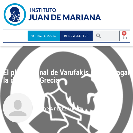
0
HAZTE SOCIO
NEWSLETTER
El plan original de Varufakis para impagar
la deuda de Grecia
ADRIÀ PÉREZ MARTÍ