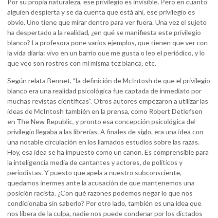
Por su propia naturaleza, ese privilegio es invisible. Pero en cuanto
alguien despierta y se da cuenta que está ahí, ese privilegio es
obvio. Uno tiene que mirar dentro para ver fuera. Una vez el sujeto
ha despertado a la realidad, ¿en qué se manifiesta este privilegio
blanco? La profesora pone varios ejemplos, que tienen que ver con
la vida diaria: vivo en un barrio que me gusta o leo el periódico, y lo
que veo son rostros con mi misma tez blanca, etc.
Según relata Bennet, “la definición de McIntosh de que el privilegio
blanco era una realidad psicológica fue captada de inmediato por
muchas revistas científicas”. Otros autores empezaron a utilizar las
ideas de McIntosh también en la prensa, como Robert Detlefsen
en The New Republic, y pronto esa concepción psicológica del
privilegio llegaba a las librerías. A finales de siglo, era una idea con
una notable circulación en los llamados estudios sobre las razas.
Hoy, esa idea se ha impuesto como un canon. Es comprensible para
la inteligencia media de cantantes y actores, de políticos y
periodistas. Y puesto que apela a nuestro subconsciente,
quedamos inermes ante la acusación de que mantenemos una
posición racista. ¿Con qué razones podemos negar lo que nos
condicionaba sin saberlo? Por otro lado, también es una idea que
nos libera de la culpa, nadie nos puede condenar por los dictados