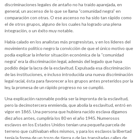
discriminaciones legales de antaño no ha traído aparejada, en
general, un ascenso de lo que se llama “comunidad negra” en
comparación con otras. O ese ascenso no ha sido tan rápido como
el de otros grupos, alguno de los cuales ha logrado una plena
integración, o un éxito muy notable.
Había calado en los analistas más progresistas, y en los líderes del
movimiento político negro la convicción de que el único motivo que
podía explicar la inferior situación económica de la “comunidad
negra” era la discriminación legal, además del legado que haya
podido dejar la lacra de la esclavitud. Expulsada esa discriminación
de las instituciones, e incluso introducida una nueva discriminación
legal racial, ésta para favorecer a los grupos antes preteridos por la
ley, la promesa de un rápido progreso no se cumplió.
Una explicación razonable podría ser la impronta de la esclavitud,
pero la decimotercera enmienda, que abolía la esclavitud, entró en
vigor en 1865. Una persona que hubiera nacido esclava digamos
diez años antes, cumpliría los 80 en el año 1945. Numerosos
esclavos en los Estados Unidos tenían una pequeña parcela de
terreno que cultivaban ellos mismos, y para los esclavos la libertad
tenía la forma de un trozo de tierra o de las transitadas calles de