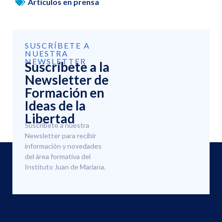
Artículos en prensa
SUSCRÍBETE A
NUESTRA
NEWSLETTER
Suscríbete a la
Newsletter de
Formación en
Ideas de la
Libertad
Suscríbete a nuestra
Newsletter para recibir
información y novedades
del área formativa del
Instituto Juan de Mariana.