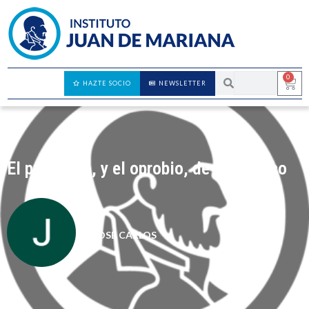
0
HAZTE SOCIO
NEWSLETTER
El privilegio, y el oprobio, de ser blanco
JOSÉ CARLOS