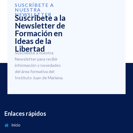
SUSCRÍBETE A
NUESTRA
NEWSLETTER
Suscríbete a la
Newsletter de
Formación en
Ideas de la
Libertad
Suscríbete a nuestra
Newsletter para recibir
información y novedades
del área formativa del
Instituto Juan de Mariana.
Enlaces rápidos
Inicio