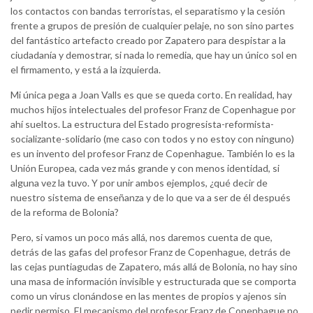
los contactos con bandas terroristas, el separatismo y la cesión
frente a grupos de presión de cualquier pelaje, no son sino partes
del fantástico artefacto creado por Zapatero para despistar a la
ciudadanía y demostrar, si nada lo remedia, que hay un único sol en
el firmamento, y está a la izquierda.
Mi única pega a Joan Valls es que se queda corto. En realidad, hay
muchos hijos intelectuales del profesor Franz de Copenhague por
ahí sueltos. La estructura del Estado progresista-reformista-
socializante-solidario (me caso con todos y no estoy con ninguno)
es un invento del profesor Franz de Copenhague. También lo es la
Unión Europea, cada vez más grande y con menos identidad, si
alguna vez la tuvo. Y por unir ambos ejemplos, ¿qué decir de
nuestro sistema de enseñanza y de lo que va a ser de él después
de la reforma de Bolonia?
Pero, si vamos un poco más allá, nos daremos cuenta de que,
detrás de las gafas del profesor Franz de Copenhague, detrás de
las cejas puntiagudas de Zapatero, más allá de Bolonia, no hay sino
una masa de información invisible y estructurada que se comporta
como un virus clonándose en las mentes de propios y ajenos sin
pedir permiso. El mecanismo del profesor Franz de Copenhague no