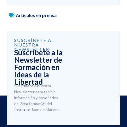
Artículos en prensa
SUSCRÍBETE A
NUESTRA
NEWSLETTER
Suscríbete a la
Newsletter de
Formación en
Ideas de la
Libertad
Suscríbete a nuestra
Newsletter para recibir
información y novedades
del área formativa del
Instituto Juan de Mariana.