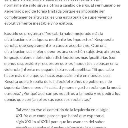
normalmente sólo sirve a otros a cambio de algo. El ser humano es
generoso pero de forma limitada porque es imposible ser
completamente altruista: es una estrategia de supervivencia
evolutivamente inestable y no exitosa.
Bustelo se pregunta si "no cabría haber mejorado más la
distribución de la riqueza mediante los impuestos". Respuesta
sencilla, que seguramente le cueste aceptar: no. Que una
distribución sea mejor o peor es una cuestión subjetiva; afinen su
lenguaje quienes defienden distribuciones más igualitarias (con
menos dispersión) y recuerden que los impuestos se basan en la
violencia (intente no pagarlos). Su receta política: "Sí que cabe
hacer más de lo que se hace, especialmente en nuestro país.
Resulta que la España de los diecisiete años de gobiernos de
izquierda tiene menos fiscalidad y menos gasto social que la media
europea." ¿Por qué acercarnos nosotros a la media y no pedir a los
demás que corrijan ellos sus excesos socialistas?
Tal vez sea ése el cometido de la izquierda en el siglo
XXI. Ya que como parece que habrá que esperar al
siglo XXII o al XXIII para que los avances del saber
permitan cambiar el funcionamiento de la economía,