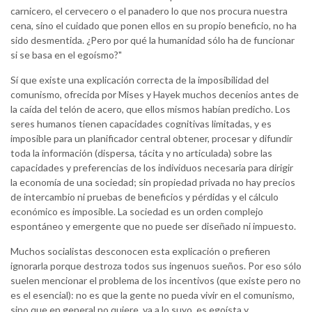
carnicero, el cervecero o el panadero lo que nos procura nuestra
cena, sino el cuidado que ponen ellos en su propio beneficio, no ha
sido desmentida. ¿Pero por qué la humanidad sólo ha de funcionar
si se basa en el egoísmo?"
Sí que existe una explicación correcta de la imposibilidad del
comunismo, ofrecida por Mises y Hayek muchos decenios antes de
la caída del telón de acero, que ellos mismos habían predicho. Los
seres humanos tienen capacidades cognitivas limitadas, y es
imposible para un planificador central obtener, procesar y difundir
toda la información (dispersa, tácita y no articulada) sobre las
capacidades y preferencias de los individuos necesaria para dirigir
la economía de una sociedad; sin propiedad privada no hay precios
de intercambio ni pruebas de beneficios y pérdidas y el cálculo
económico es imposible. La sociedad es un orden complejo
espontáneo y emergente que no puede ser diseñado ni impuesto.
Muchos socialistas desconocen esta explicación o prefieren
ignorarla porque destroza todos sus ingenuos sueños. Por eso sólo
suelen mencionar el problema de los incentivos (que existe pero no
es el esencial): no es que la gente no pueda vivir en el comunismo,
sino que en general no quiere, va a lo suyo, es egoísta y