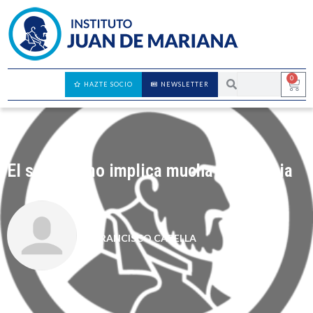
0
HAZTE SOCIO
NEWSLETTER
El socialismo implica mucha ignorancia
FRANCISCO CAPELLA