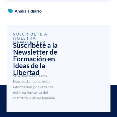
Análisis diario
SUSCRÍBETE A
NUESTRA
NEWSLETTER
Suscríbete a la
Newsletter de
Formación en
Ideas de la
Libertad
Suscríbete a nuestra
Newsletter para recibir
información y novedades
del área formativa del
Instituto Juan de Mariana.