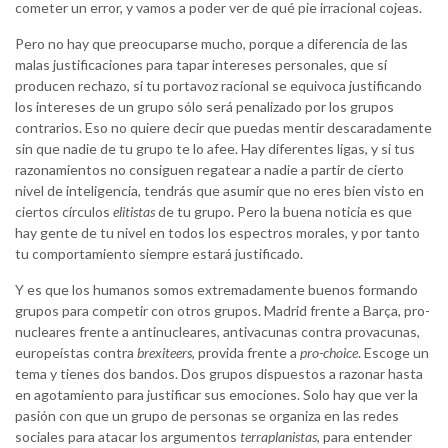
cometer un error, y vamos a poder ver de qué pie irracional cojeas.
Pero no hay que preocuparse mucho, porque a diferencia de las
malas justificaciones para tapar intereses personales, que sí
producen rechazo, si tu portavoz racional se equivoca justificando
los intereses de un grupo sólo será penalizado por los grupos
contrarios. Eso no quiere decir que puedas mentir descaradamente
sin que nadie de tu grupo te lo afee. Hay diferentes ligas, y si tus
razonamientos no consiguen regatear a nadie a partir de cierto
nivel de inteligencia, tendrás que asumir que no eres bien visto en
ciertos círculos
elitistas
de tu grupo. Pero la buena noticia es que
hay gente de tu nivel en todos los espectros morales, y por tanto
tu comportamiento siempre estará justificado.
Y es que los humanos somos extremadamente buenos formando
grupos para competir con otros grupos. Madrid frente a Barça, pro-
nucleares frente a antinucleares, antivacunas contra provacunas,
europeístas contra
brexiteers
, provida frente a
pro-choice
. Escoge un
tema y tienes dos bandos. Dos grupos dispuestos a razonar hasta
en agotamiento para justificar sus emociones. Solo hay que ver la
pasión con que un grupo de personas se organiza en las redes
sociales para atacar los argumentos
terraplanistas
, para entender