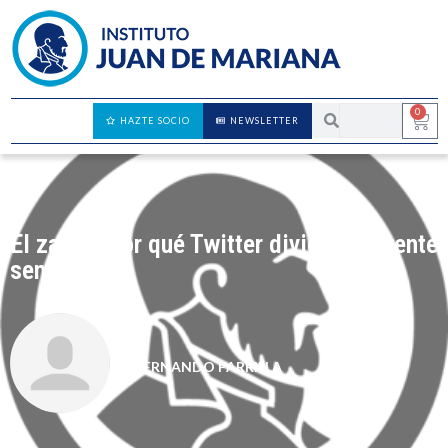
0
HAZTE SOCIO
NEWSLETTER
El zasca: por qué Twitter divide a la gente
sensata
FERNANDO PARRILLA