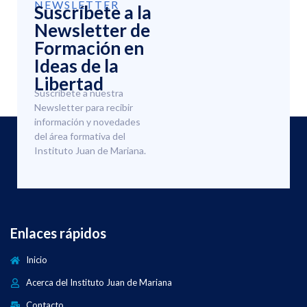
NEWSLETTER
Suscríbete a la
Newsletter de
Formación en
Ideas de la
Libertad
Suscríbete a nuestra
Newsletter para recibir
información y novedades
del área formativa del
Instituto Juan de Mariana.
Enlaces rápidos
Inicio
Acerca del Instituto Juan de Mariana
Contacto