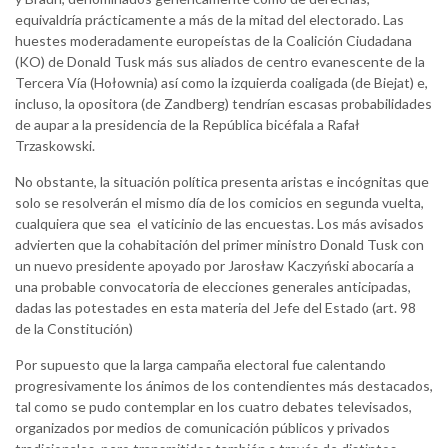
equivaldría prácticamente a más de la mitad del electorado. Las
huestes moderadamente europeístas de la Coalición Ciudadana
(KO) de Donald Tusk más sus aliados de centro evanescente de la
Tercera Vía (Hołownia) así como la izquierda coaligada (de Biejat) e,
incluso, la opositora (de Zandberg) tendrían escasas probabilidades
de aupar a la presidencia de la República bicéfala a Rafał
Trzaskowski.
No obstante, la situación política presenta aristas e incógnitas que
solo se resolverán el mismo día de los comicios en segunda vuelta,
cualquiera que sea el vaticinio de las encuestas. Los más avisados
advierten que la cohabitación del primer ministro Donald Tusk con
un nuevo presidente apoyado por Jarosław Kaczyński abocaría a
una probable convocatoria de elecciones generales anticipadas,
dadas las potestades en esta materia del Jefe del Estado (art. 98
de la Constitución)
Por supuesto que la larga campaña electoral fue calentando
progresivamente los ánimos de los contendientes más destacados,
tal como se pudo contemplar en los cuatro debates televisados,
organizados por medios de comunicación públicos y privados