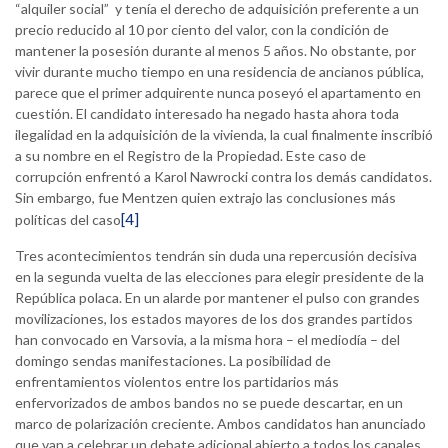
“alquiler social” y tenía el derecho de adquisición preferente a un
precio reducido al 10 por ciento del valor, con la condición de
mantener la posesión durante al menos 5 años. No obstante, por
vivir durante mucho tiempo en una residencia de ancianos pública,
parece que el primer adquirente nunca poseyó el apartamento en
cuestión. El candidato interesado ha negado hasta ahora toda
ilegalidad en la adquisición de la vivienda, la cual finalmente inscribió
a su nombre en el Registro de la Propiedad. Este caso de
corrupción enfrentó a Karol Nawrocki contra los demás candidatos.
Sin embargo, fue Mentzen quien extrajo las conclusiones más
[4]
políticas del caso
Tres acontecimientos tendrán sin duda una repercusión decisiva
en la segunda vuelta de las elecciones para elegir presidente de la
República polaca. En un alarde por mantener el pulso con grandes
movilizaciones, los estados mayores de los dos grandes partidos
han convocado en Varsovia, a la misma hora – el mediodía – del
domingo sendas manifestaciones. La posibilidad de
enfrentamientos violentos entre los partidarios más
enfervorizados de ambos bandos no se puede descartar, en un
marco de polarización creciente. Ambos candidatos han anunciado
que van a celebrar un debate adicional abierto a todos los canales