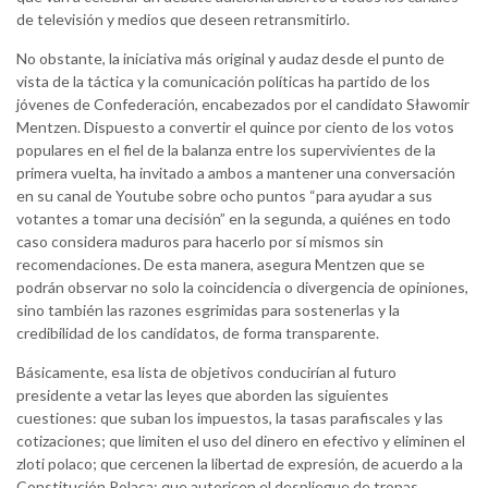
de televisión y medios que deseen retransmitirlo.
No obstante, la iniciativa más original y audaz desde el punto de
vista de la táctica y la comunicación políticas ha partido de los
jóvenes de Confederación, encabezados por el candidato Sławomir
Mentzen. Dispuesto a convertir el quince por ciento de los votos
populares en el fiel de la balanza entre los supervivientes de la
primera vuelta, ha invitado a ambos a mantener una conversación
en su canal de Youtube sobre ocho puntos “para ayudar a sus
votantes a tomar una decisión” en la segunda, a quiénes en todo
caso considera maduros para hacerlo por sí mismos sin
recomendaciones. De esta manera, asegura Mentzen que se
podrán observar no solo la coincidencia o divergencia de opiniones,
sino también las razones esgrimidas para sostenerlas y la
credibilidad de los candidatos, de forma transparente.
Básicamente, esa lista de objetivos conducirían al futuro
presidente a vetar las leyes que aborden las siguientes
cuestiones: que suban los impuestos, la tasas parafiscales y las
cotizaciones; que limiten el uso del dinero en efectivo y eliminen el
zloti polaco; que cercenen la libertad de expresión, de acuerdo a la
Constitución Polaca; que autoricen el despliegue de tropas