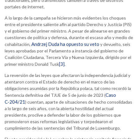
tradicionales, pero transmitidos también a través de distintos
portales de internet.
A lo largo de la campaña se hicieron más evidentes los choques
entre el presidente saliente afín al partido Derecho y Justicia (PiS)
y el gobierno del primer ministro. A pesar de alinearse en grandes
cuestiones de política y defensa, durante el escaso año y medio de
Andrzej Duda ha opuesto su veto
cohabitación,
y devuelto, seis
leyes aprobadas por el Parlamento a instancia del gobierno de
Coalición Ciudadana, Tercera Vía y Nueva Izquierda, dirigido por el
[3]
primer ministro Donald Tusk
.
La reversión de las leyes que afectaron la independencia judicial y
atentaron contra el Estado de derecho en el marco de las
obligaciones asumidas por la República polaca, tal como recordó la
Caso
Sentencia definitiva del TJUE de 5 de junio de 2023 (
C‑204/21
) cuentan, aparte de situaciones de hecho consolidadas
a lo largo de seis años, con la abierta hostilidad del actual
presidente, proclive a defender la labor de los gobiernos que
promovieron esas reformas legislativas y torpedearon el
cumplimiento de las sentencias del Tribunal de Luxemburgo.