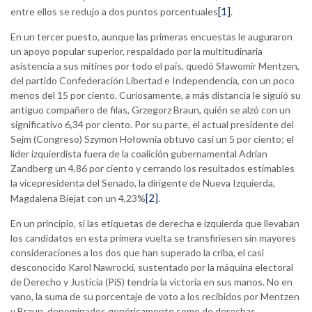
[1]
entre ellos se redujo a dos puntos porcentuales
.
En un tercer puesto, aunque las primeras encuestas le auguraron
un apoyo popular superior, respaldado por la multitudinaria
asistencia a sus mítines por todo el país, quedó Sławomir Mentzen,
del partido Confederación Libertad e Independencia, con un poco
menos del 15 por ciento. Curiosamente, a más distancia le siguió su
antiguo compañero de filas, Grzegorz Braun, quién se alzó con un
significativo 6,34 por ciento. Por su parte, el actual presidente del
Sejm (Congreso) Szymon Hołownia obtuvo casi un 5 por ciento; el
líder izquierdista fuera de la coalición gubernamental Adrian
Zandberg un 4,86 por ciento y cerrando los resultados estimables
la vicepresidenta del Senado, la dirigente de Nueva Izquierda,
[2]
Magdalena Biejat con un 4,23%
.
En un principio, si las etiquetas de derecha e izquierda que llevaban
los candidatos en esta primera vuelta se transfiriesen sin mayores
consideraciones a los dos que han superado la criba, el casi
desconocido Karol Nawrocki, sustentado por la máquina electoral
de Derecho y Justicia (PiS) tendría la victoria en sus manos. No en
vano, la suma de su porcentaje de voto a los recibidos por Mentzen
y Braun, denominados genéricamente como de derechas,