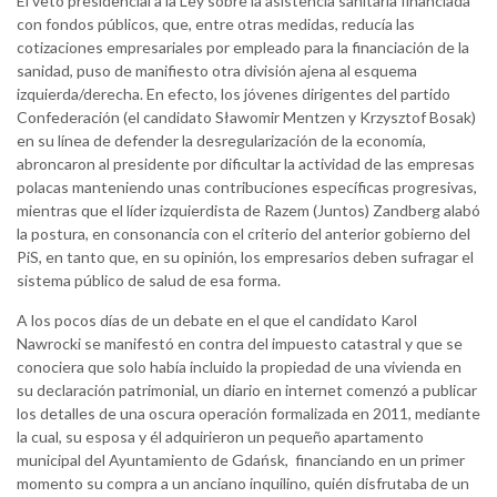
El veto presidencial a la Ley sobre la asistencia sanitaria financiada
con fondos públicos, que, entre otras medidas, reducía las
cotizaciones empresariales por empleado para la financiación de la
sanidad, puso de manifiesto otra división ajena al esquema
izquierda/derecha. En efecto, los jóvenes dirigentes del partido
Confederación (el candidato Sławomir Mentzen y Krzysztof Bosak)
en su línea de defender la desregularización de la economía,
abroncaron al presidente por dificultar la actividad de las empresas
polacas manteniendo unas contribuciones específicas progresivas,
mientras que el líder izquierdista de Razem (Juntos) Zandberg alabó
la postura, en consonancia con el criterio del anterior gobierno del
PiS, en tanto que, en su opinión, los empresarios deben sufragar el
sistema público de salud de esa forma.
A los pocos días de un debate en el que el candidato Karol
Nawrocki se manifestó en contra del impuesto catastral y que se
conociera que solo había incluido la propiedad de una vivienda en
su declaración patrimonial, un diario en internet comenzó a publicar
los detalles de una oscura operación formalizada en 2011, mediante
la cual, su esposa y él adquirieron un pequeño apartamento
municipal del Ayuntamiento de Gdańsk, financiando en un primer
momento su compra a un anciano inquilino, quién disfrutaba de un