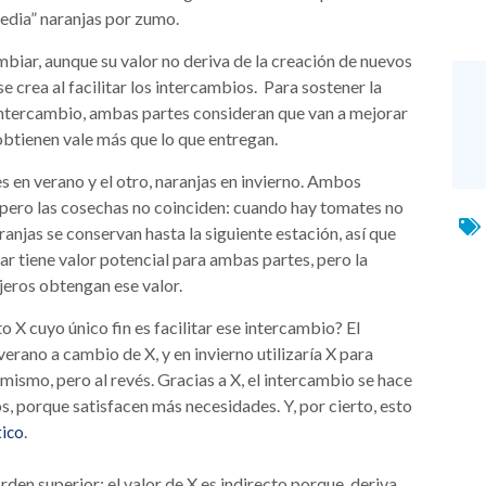
rmedia” naranjas por zumo.
mbiar, aunque su valor no deriva de la creación de nuevos
se crea al facilitar los intercambios. Para sostener la
intercambio, ambas partes consideran que van a mejorar
 obtienen vale más que lo que entregan.
en verano y el otro, naranjas en invierno. Ambos
, pero las cosechas no coinciden: cuando hay tomates no
ranjas se conservan hasta la siguiente estación, así que
r tiene valor potencial para ambas partes, pero la
jeros obtengan ese valor.
 X cuyo único fin es facilitar ese intercambio? El
rano a cambio de X, y en invierno utilizaría X para
mismo, pero al revés. Gracias a X, el intercambio se hace
os, porque satisfacen más necesidades. Y, por cierto, esto
.
tico
den superior: el valor de X es indirecto porque deriva