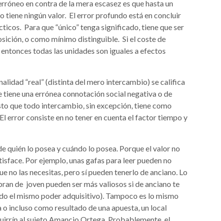
róneo en contra de la mera escasez es que hasta un
o tiene ningún valor. El error profundo está en concluir
cticos. Para que “único” tenga significado, tiene que ser
sición, o como mínimo distinguible. Si el coste de
o, entonces todas las unidades son iguales a efectos
idad “real” (distinta del mero intercambio) se califica
tiene una errónea connotación social negativa o de
to que todo intercambio, sin excepción, tiene como
El error consiste en no tener en cuenta el factor tiempo y
e quién lo posea y cuándo lo posea. Porque el valor no
satisface. Por ejemplo, unas gafas para leer pueden no
ue no las necesitas, pero sí pueden tenerlo de anciano. Lo
bran de joven pueden ser más valiosos si de anciano te
endo el mismo poder adquisitivo). Tampoco es lo mismo
 o incluso como resultado de una apuesta, un local
uirrín al sujeto Amancio Ortega. Probablemente, el