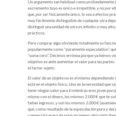
Un argumento tan habitual como profundamente er
excremento tuyo es único e irrepetible, y no por ell
que, por ser físicamente único, lo sea a efectos prá
muy fácilmente distinguible de cualquier otra depo
distinguir una unidad de otra es infinito o muy alt
prácticos.
Pero comprar algo obviando totalmente su funcional
popularmente como “puramente especulativo”, que 
“suma cero”. Decimos errónea porque ya hemos vis
objetivo ex ante aumentar el valor para las partes. 
el factor sujeto.
El valor de un objeto no es el mismo dependiendo d
está en el objeto físico, sino en la necesidad que 
tener ningún valor para ti mientras eres joven porq
mismo con el dinero, los mismos 2.000 € que te so
faltan ingresos, y son los mismos 2.000 € (asumi
que, como resultado de la especulación pura y dura
comercial pasara de estar en manos del sujeto Paq