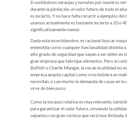
Si sustituimos naranjas y tomates por nuestros ser
durante la jubilación, el valor futuro de todo el 
es incierto. Y no hace falta recurrir a ejemplos del
usamos actualmente es bastante incierto a 20 o 40 
significativamente menor.
Dada esta incertidumbre, es racional buscar mayor 
entendida como cualquier funcionalidad distinta a 
alto grado de seguridad que vayan a ser útiles en 
gran empresa que fabrique alimentos. Pero al con
Buffett o Charlie Munger, la vía de la utilidad no e
empresa amplía capital como si no hubiera un mañ
necesitan, o cae mucho la demanda de casas en la c
sirve de bien poco.
Como la escasez relativa es muy relevante, también
para garantizar el valor futuro, obviando la utilid
sepamos con gran certeza que será muy limitada. B