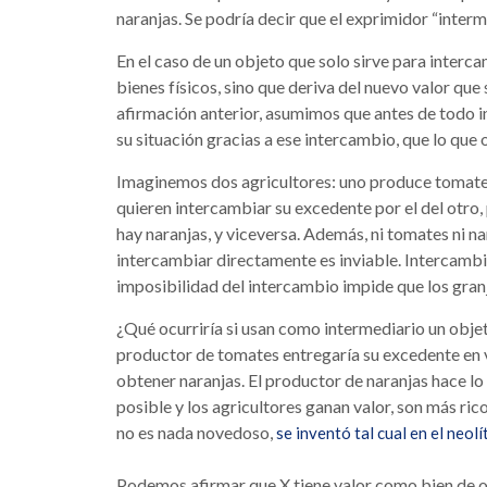
naranjas. Se podría decir que el exprimidor “inte
En el caso de un objeto que solo sirve para interca
bienes físicos, sino que deriva del nuevo valor que 
afirmación anterior, asumimos que antes de todo 
su situación gracias a ese intercambio, que lo que
Imaginemos dos agricultores: uno produce tomates 
quieren intercambiar su excedente por el del otro
hay naranjas, y viceversa. Además, ni tomates ni na
intercambiar directamente es inviable. Intercambia
imposibilidad del intercambio impide que los gran
¿Qué ocurriría si usan como intermediario un objeto
productor de tomates entregaría su excedente en ve
obtener naranjas. El productor de naranjas hace lo 
posible y los agricultores ganan valor, son más ric
no es nada novedoso,
se inventó tal cual en el neolí
Podemos afirmar que X tiene valor como bien de or