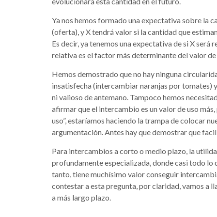
evolucionará esta cantidad en el futuro.
Ya nos hemos formado una expectativa sobre la ca
(oferta), y X tendrá valor si la cantidad que estim
Es decir, ya tenemos una expectativa de si X será 
relativa es el factor más determinante del valor de 
Hemos demostrado que no hay ninguna circularida
insatisfecha (intercambiar naranjas por tomates) y
ni valioso de antemano. Tampoco hemos necesitado 
afirmar que el intercambio es un valor de uso más, 
uso”, estaríamos haciendo la trampa de colocar nu
argumentación. Antes hay que demostrar que facili
Para intercambios a corto o medio plazo, la utilid
profundamente especializada, donde casi todo lo
tanto, tiene muchísimo valor conseguir intercambia
contestar a esta pregunta, por claridad, vamos a l
a más largo plazo.