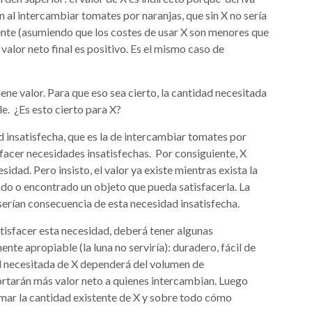
 al intercambiar tomates por naranjas, que sin X no sería
mente (asumiendo que los costes de usar X son menores que
l valor neto final es positivo. Es el mismo caso de
ne valor. Para que eso sea cierto, la cantidad necesitada
le. ¿Es esto cierto para X?
d insatisfecha, que es la de intercambiar tomates por
isfacer necesidades insatisfechas. Por consiguiente, X
idad. Pero insisto, el valor ya existe mientras exista la
ado o encontrado un objeto que pueda satisfacerla. La
, serían consecuencia de esta necesidad insatisfecha.
atisfacer esta necesidad, deberá tener algunas
te apropiable (la luna no serviría): duradero, fácil de
ad necesitada de X dependerá del volumen de
ortarán más valor neto a quienes intercambian. Luego
imar la cantidad existente de X y sobre todo cómo