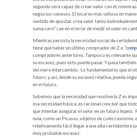
segundo será capaz de crear valor con él, mientras 
negocios ruinosos. El local es más valioso en mano
sentido de apostar, crea valor tanto individualme
suma cero” cae en el error de medir el valor en canti
Mientras persista la necesidad social de certidumb
tiene que haber un último comprador de Z o “
comp
compradores anteriores. Tampoco es relevante que
su escasez, pues esto puede pasar. Y pasa también
del mero intercambio. Lo fundamental es que el o
futuro, y así, desde su escasez relativa, pueda seg
en el futuro.
Sabemos que la necesidad que resolvería Z es impo
esa necesidad básica, es racional concluir que tod
que intentar asegurar el valor en un futuro lejano. 
nula, como un Picasso, objetos de coleccionismo, el
relativamente fácil llegar a una alta certidumbre po
muy probable escasez.