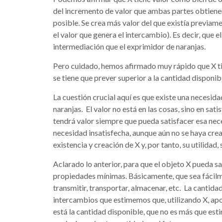
del incremento de valor que ambas partes obtienen
posible. Se crea más valor del que existía previa
el valor que genera el intercambio). Es decir, que e
intermediación que el exprimidor de naranjas.
Pero cuidado, hemos afirmado muy rápido que X tie
se tiene que prever superior a la cantidad disponib
La cuestión crucial aquí es que existe una necesida
naranjas. El valor no está en las cosas, sino en sat
tendrá valor siempre que pueda satisfacer esa neces
necesidad insatisfecha, aunque aún no se haya cre
existencia y creación de X y, por tanto, su utilidad
Aclarado lo anterior, para que el objeto X pueda s
propiedades mínimas. Básicamente, que sea fácilmen
transmitir, transportar, almacenar, etc. La cantid
intercambios que estimemos que, utilizando X, ap
está la cantidad disponible, que no es más que est