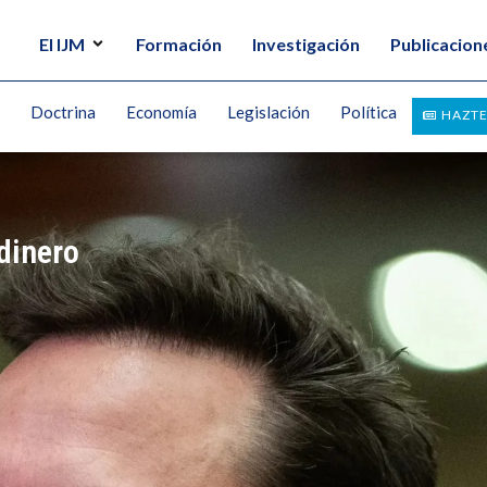
El IJM
Formación
Investigación
Publicacion
Doctrina
Economía
Legislación
Política
HAZTE
dinero