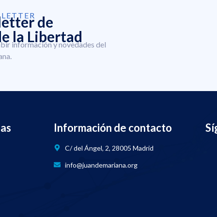
SLETTER
letter de
e la Libertad
ibir información y novedades del
ana.
nas
Información de contacto
Sí
C/ del Ángel, 2, 28005 Madrid
info@juandemariana.org