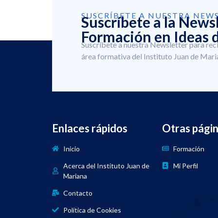
SUSCRÍBETE A NUESTRA NEW
Suscríbete a la News
Formación en Ideas d
Suscríbete a nuestra Newsletter para rec
área formativa del Instituto Juan de Mari
Enlaces rápidos
Otras pági
Inicio
Formación
Acerca del Instituto Juan de
Mi Perfil
Mariana
Contacto
Política de Cookies