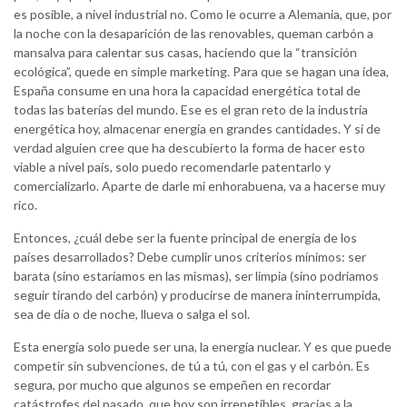
es posible, a nivel industrial no. Como le ocurre a Alemania, que, por
la noche con la desaparición de las renovables, queman carbón a
mansalva para calentar sus casas, haciendo que la “transición
ecológica”, quede en simple marketing. Para que se hagan una idea,
España consume en una hora la capacidad energética total de
todas las baterías del mundo. Ese es el gran reto de la industria
energética hoy, almacenar energía en grandes cantidades. Y sí de
verdad alguien cree que ha descubierto la forma de hacer esto
viable a nivel país, solo puedo recomendarle patentarlo y
comercializarlo. Aparte de darle mi enhorabuena, va a hacerse muy
rico.
Entonces, ¿cuál debe ser la fuente principal de energía de los
países desarrollados? Debe cumplir unos criterios mínimos: ser
barata (sino estaríamos en las mismas), ser limpia (sino podríamos
seguir tirando del carbón) y producirse de manera ininterrumpida,
sea de día o de noche, llueva o salga el sol.
Esta energía solo puede ser una, la energía nuclear. Y es que puede
competir sin subvenciones, de tú a tú, con el gas y el carbón. Es
segura, por mucho que algunos se empeñen en recordar
catástrofes del pasado, que hoy son irrepetibles, gracias a la