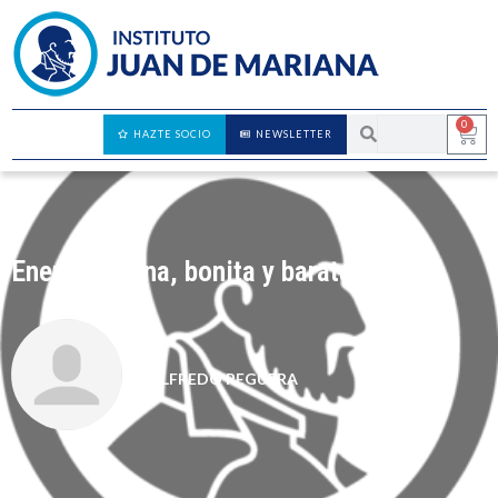
0
HAZTE SOCIO
NEWSLETTER
Energía buena, bonita y barata
ALFREDO REGUERA