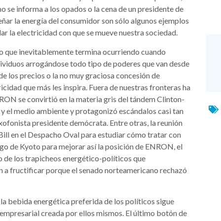
no se informa a los opados o la cena de un presidente de
eñar la energía del consumidor son sólo algunos ejemplos
olar la electricidad con que se mueve nuestra sociedad.
lo que inevitablemente termina ocurriendo cuando
ndividuos arrogándose todo tipo de poderes que van desde
 de los precios o la no muy graciosa concesión de
icidad que más les inspira. Fuera de nuestras fronteras ha
N se convirtió en la materia gris del tándem Clinton-
 y el medio ambiente y protagonizó escándalos casi tan
ofonista presidente demócrata. Entre otras, la reunión
Bill en el Despacho Oval para estudiar cómo tratar con
uego de Kyoto para mejorar así la posición de ENRON, el
o de los trapicheos energético-políticos que
on a fructificar porque el senado norteamericano rechazó
la bebida energética preferida de los políticos sigue
empresarial creada por ellos mismos. El último botón de