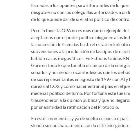
llamadas a los opantes para informarles de lo que 
desgobierno con los coleguillas autorizados a ord
de lo que puede dar de sí el afán político de contr
Pero la funesta OPA no es más que un ejemplo de 
aceptamos que el poder político ningunee a los i
la concesión de licencias hasta el establecimiento
subvenciones a la producción de las tipos de electr
habido casos megaváticos. En Estados Unidos ENRO
Gore en todo lo que tocaba el campo de la energía
sonados y no menos rocambolescos que los del sex
de sus representantes en agosto de 1997 con Al y 
dureza al CO2 y cómo hacer entrar al país en el j
mecenas político de turno. Por fortuna este fue un
trascendieron a la opinión pública y que no llegar
por unanimidad la ratificación del Protocolo.
En estos momentos, y ya de vuelta en nuestro país, 
siendo su conchabamiento con la élite energético-