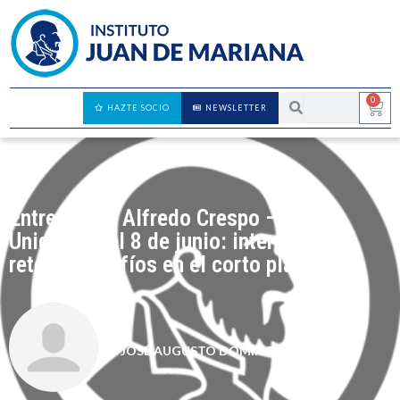
0
HAZTE SOCIO
NEWSLETTER
Entrevista a Alfredo Crespo – Reino
Unido tras el 8 de junio: interrogantes,
retos y desafíos en el corto plazo
JOSÉ AUGUSTO DOMÍNGUEZ