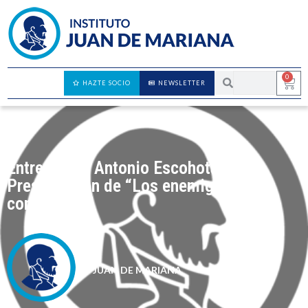
0
HAZTE SOCIO
NEWSLETTER
Entrevista a Antonio Escohotado –
Presentación de “Los enemigos del
comercio II”
JUAN DE MARIANA