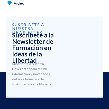
Vídeo
SUSCRÍBETE A
NUESTRA
NEWSLETTER
Suscríbete a la
Newsletter de
Formación en
Ideas de la
Libertad
Suscríbete a nuestra
Newsletter para recibir
información y novedades
del área formativa del
Instituto Juan de Mariana.