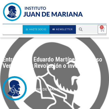
0
HAZTE SOCIO
NEWSLETTER
Entrevista a Eduardo Martínez – El caso
Venezuela: ¿Revolución o involución?
JUAN DE MARIANA