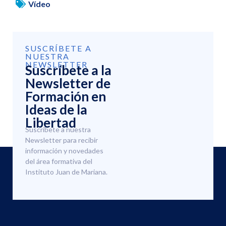
Vídeo
SUSCRÍBETE A
NUESTRA
NEWSLETTER
Suscríbete a la
Newsletter de
Formación en
Ideas de la
Libertad
Suscríbete a nuestra
Newsletter para recibir
información y novedades
del área formativa del
Instituto Juan de Mariana.